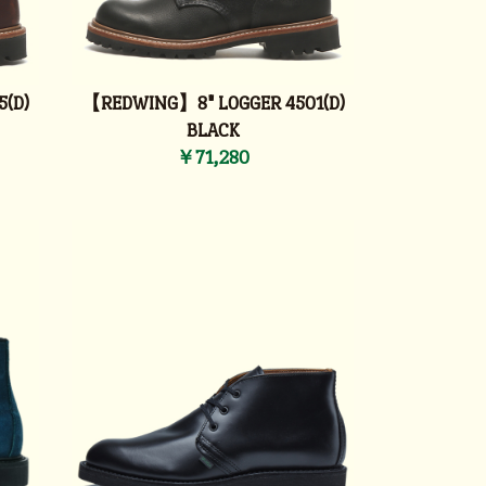
(D)
【REDWING】8" LOGGER 4501(D)
BLACK
￥71,280