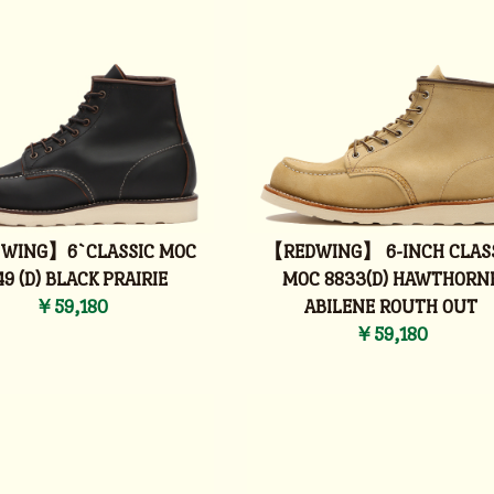
WING】6`CLASSIC MOC
【REDWING】 6-INCH CLAS
49 (D) BLACK PRAIRIE
MOC 8833(D) HAWTHORN
￥59,180
ABILENE ROUTH OUT
￥59,180