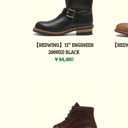
【REDWING】11'' ENGINEER
【REDWI
2966(D) BLACK
￥84,480