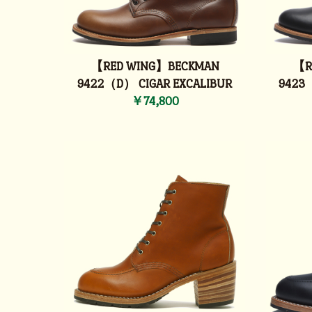
【RED WING】BECKMAN
【R
9422（D） CIGAR EXCALIBUR
9423
￥74,800