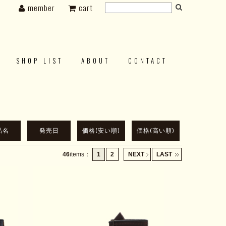
member
cart
SHOP LIST
ABOUT
CONTACT
品名
発売日
価格(安い順)
価格(高い順)
46
items
：
1
2
NEXT
LAST