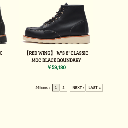
K
【RED WING】 W'S 6' CLASSIC
MOC BLACK BOUNDARY
￥59,180
46
items
：
1
2
NEXT
LAST