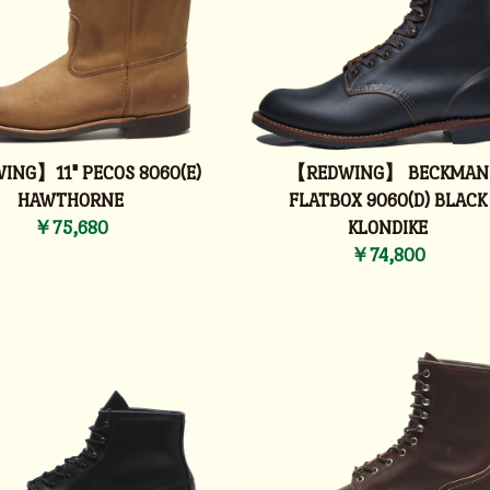
NG】11" PECOS 8060(E)
【REDWING】 BECKMAN
HAWTHORNE
FLATBOX 9060(D) BLACK
￥75,680
KLONDIKE
￥74,800