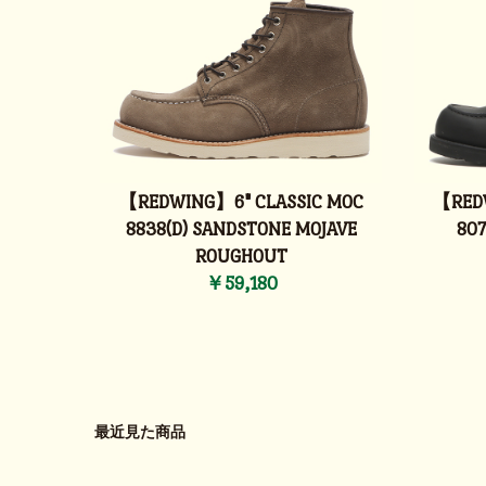
【REDWING】6" CLASSIC MOC
【REDW
8838(D) SANDSTONE MOJAVE
807
ROUGHOUT
￥59,180
最近見た商品