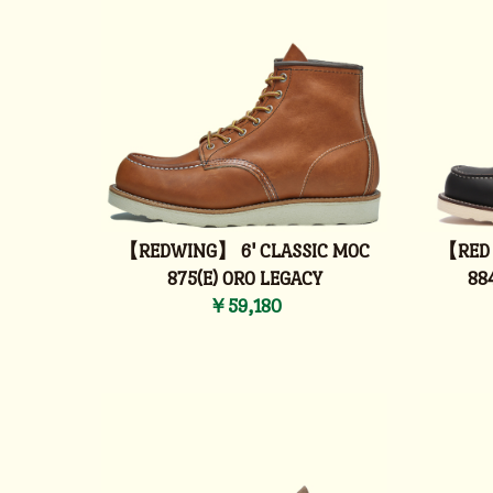
【REDWING】 6' CLASSIC MOC
【RED 
875(E) ORO LEGACY
88
￥59,180