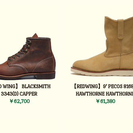
 WING】 BLACKSMITH
【REDWING】9' PECOS 8168
3343(D) CAPPER
HAWTHORNE HAWTHORN
￥62,700
￥61,380