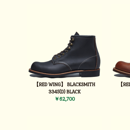
【RED WING】 BLACKSMITH
【RED
3345(D) BLACK
￥62,700