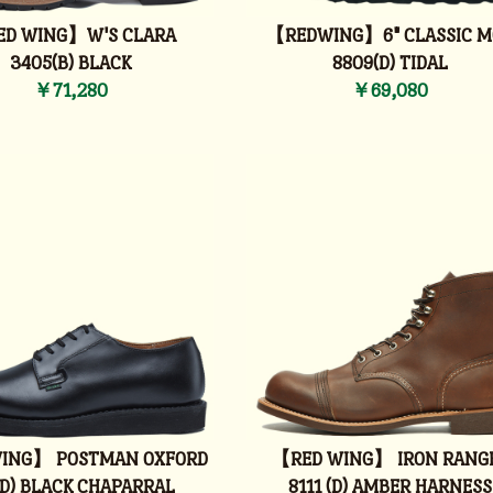
D WING】W'S CLARA
【REDWING】6" CLASSIC M
3405(B) BLACK
8809(D) TIDAL
￥71,280
￥69,080
ING】 POSTMAN OXFORD
【RED WING】 IRON RANG
(D) BLACK CHAPARRAL
8111 (D) AMBER HARNESS