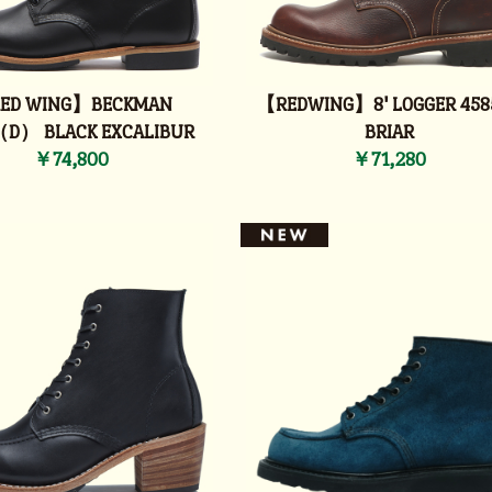
ED WING】BECKMAN
【REDWING】8' LOGGER 4585
（D） BLACK EXCALIBUR
BRIAR
￥74,800
￥71,280