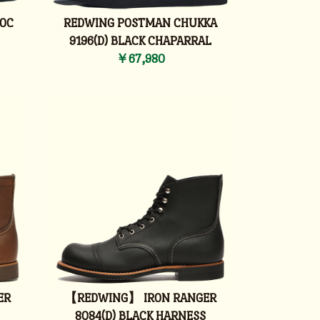
OC
REDWING POSTMAN CHUKKA
9196(D) BLACK CHAPARRAL
￥67,980
ER
【REDWING】 IRON RANGER
8084(D) BLACK HARNESS