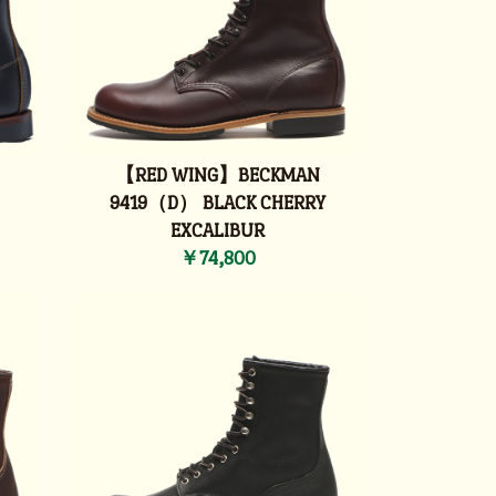
【RED WING】BECKMAN
9419（D） BLACK CHERRY
EXCALIBUR
￥74,800