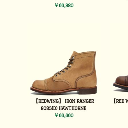
￥66,880
【REDWING】 IRON RANGER
【RED W
8083(D) HAWTHORNE
￥66,660