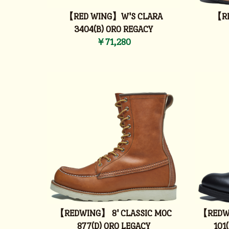
【RED WING】W'S CLARA
【RE
3404(B) ORO REGACY
￥71,280
【REDWING】 8' CLASSIC MOC
【REDW
877(D) ORO LEGACY
101