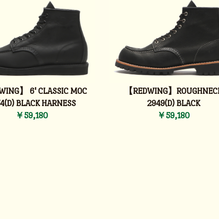
ING】 6' CLASSIC MOC
【REDWING】ROUGHNEC
4(D) BLACK HARNESS
2949(D) BLACK
￥59,180
￥59,180