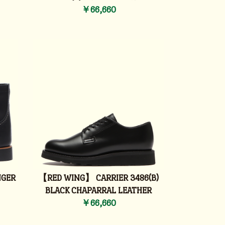
￥66,660
NGER
【RED WING】 CARRIER 3486(B)
BLACK CHAPARRAL LEATHER
￥66,660