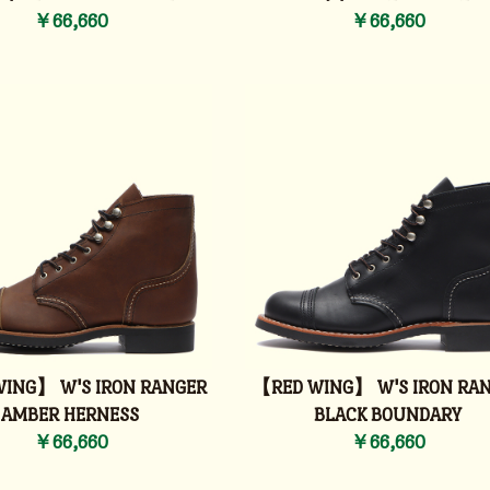
￥66,660
￥66,660
ING】 W'S IRON RANGER
【RED WING】 W'S IRON RA
AMBER HERNESS
BLACK BOUNDARY
￥66,660
￥66,660