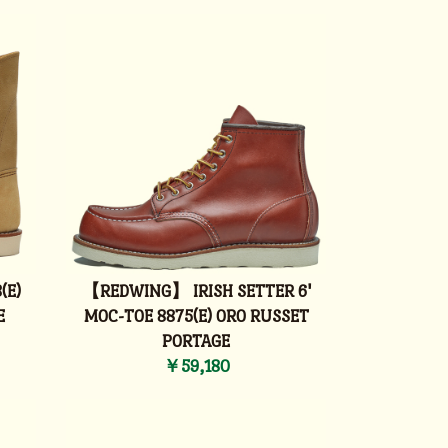
(E)
【REDWING】 IRISH SETTER 6'
E
MOC-TOE 8875(E) ORO RUSSET
PORTAGE
￥59,180