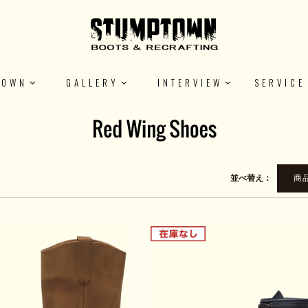
TOWN
GALLERY
INTERVIEW
SERVICE
並べ替え：
商