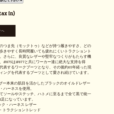
ax in)
のつま先（モックトゥ）などが持つ履きやすさ、どの
歩きやすく長時間履いても疲れにくいトラクショント
。さらに、良質なレザーや堅牢なつくりがもたらす機
、#875は#877と共にワーカー達に絶大な支持を得
代表するワークブーツとなり、その後約65年経った現
ィングを代表するブーツとして愛され続けています。
はレザー本来の肌目を活かしたブラックのオイルドレザー
・ハーネスを使用。
てソールやステッチ、ハトメに至るまで全て黒で統一
1足になっています。
 ブラック・ハーネス レザー
ラック・トラクショントレッド