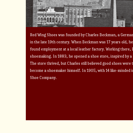
Red Wing Shoes was founded by Charles Beckman, a German
in the late 19th century. When Beckman was 17 years old, he 
found employment at a local leather factory. Working there,
shoemaking. In 1883, he opened a shoe store, inspired by a de
The store thrived, but Charles still believed good shoes were 
become a shoemaker himself. In 1905, with 14 like-minded 
Shoe Company.