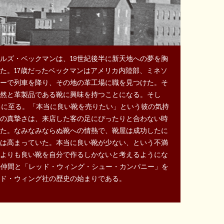
ルズ・ベックマンは、19世紀後半に新天地への夢を胸
た。17歳だったベックマンはアメリカ内陸部、ミネソ
ーで列車を降り、その地の革工場に職を見つけた。そ
然と革製品である靴に興味を持つことになる。そし
めるに至る。「本当に良い靴を売りたい」という彼の気持
の真摯さは、来店した客の足にぴったりと合わない時
た。なみなみならぬ靴への情熱で、靴屋は成功したに
は高まっていた。本当に良い靴が少ない、という不満
よりも良い靴を自分で作るしかないと考えるようにな
人の仲間と「レッド・ウィング・シュー・カンパニー」を
ド・ウィング社の歴史の始まりである。