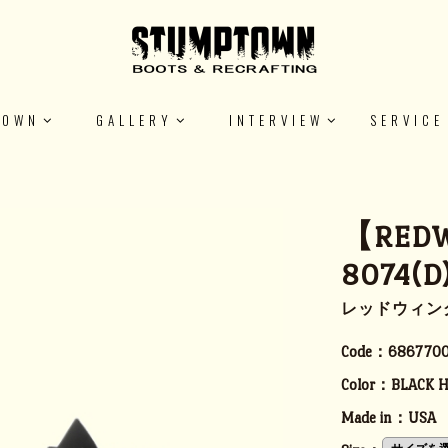
TOWN
GALLERY
INTERVIEW
SERVICE
【REDW
8074(D
レッドウィン
Code：
6867700
Color：
BLACK 
Made in：
USA