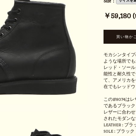
Size：
￥59,180 (t
モカシンタイプ
ような場所でも
レッド・ソール
能性と耐久性で
て、アメリカを
在でもレッドウ
この#8074
であるブラック
レザーに合わせ
されたモダンな
LEATHER :
SOLE : ブ