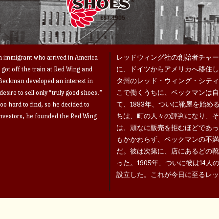
 immigrant who arrived in America
レッドウィング社の創始者チャー
got off the train at Red Wing and
に、ドイツからアメリカへ移住し
 Beckman developed an interest in
タ州のレッド・ウィング・シティ
sire to sell only “truly good shoes.”
こで働くうちに、ベックマンは自
too hard to find, so he decided to
て、1883年、ついに靴屋を始
investors, he founded the Red Wing
ちは、町の人々の評判になり、そ
は、頑なに販売を拒むほどであっ
もかかわらず、ベックマンの不満
だ。彼は次第に、店にあるどの靴
った。1905年、ついに彼は14
設立した。これが今日に至るレッ