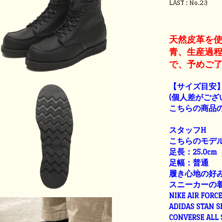
LAST : No.23
天然皮革を
青、生産過
で、予めご
【サイズ目安
(個人差がござ
こちらの商品の
スタッフH
こちらのモデル
足長：25.0cm
足幅：普通
履き心地の好
スニーカーの
NIKE AIR FORC
ADIDAS STAN 
CONVERSE ALL