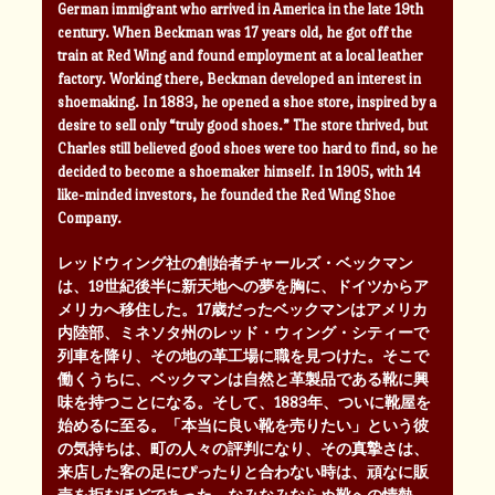
German immigrant who arrived in America in the late 19th
century. When Beckman was 17 years old, he got off the
train at Red Wing and found employment at a local leather
factory. Working there, Beckman developed an interest in
shoemaking. In 1883, he opened a shoe store, inspired by a
desire to sell only “truly good shoes.” The store thrived, but
Charles still believed good shoes were too hard to find, so he
decided to become a shoemaker himself. In 1905, with 14
like-minded investors, he founded the Red Wing Shoe
Company.
レッドウィング社の創始者チャールズ・ベックマン
は、19世紀後半に新天地への夢を胸に、ドイツからア
メリカへ移住した。17歳だったベックマンはアメリカ
内陸部、ミネソタ州のレッド・ウィング・シティーで
列車を降り、その地の革工場に職を見つけた。そこで
働くうちに、ベックマンは自然と革製品である靴に興
味を持つことになる。そして、1883年、ついに靴屋を
始めるに至る。「本当に良い靴を売りたい」という彼
の気持ちは、町の人々の評判になり、その真摯さは、
来店した客の足にぴったりと合わない時は、頑なに販