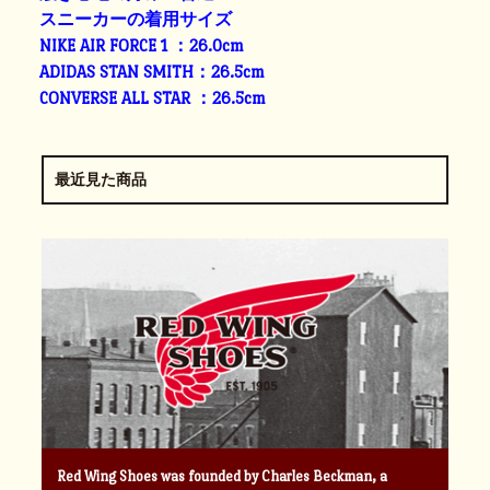
スニーカーの着用サイズ
NIKE AIR FORCE 1 ：26.0cm
ADIDAS STAN SMITH：26.5cm
CONVERSE ALL STAR ：26.5cm
最近見た商品
Red Wing Shoes was founded by Charles Beckman, a