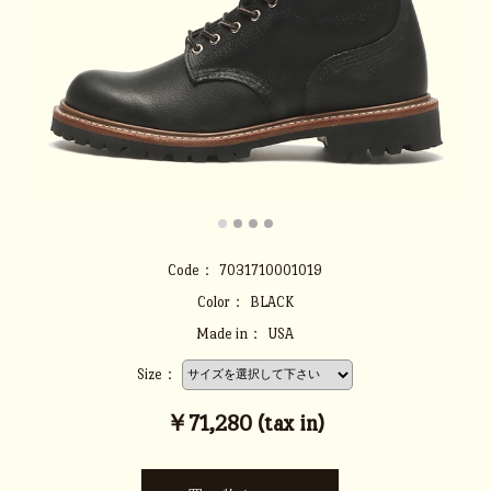
Code：
7031710001019
Color：
BLACK
Made in：
USA
Size：
￥71,280 (tax in)