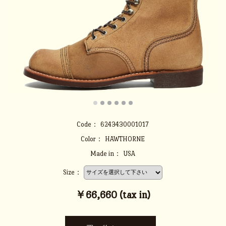
Code：
6243430001017
Color：
HAWTHORNE
Made in：
USA
Size：
￥66,660 (tax in)