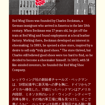
Red Wing Shoes was founded by Charles Beckman, a
German immigrant who arrived in America in the late 19th
century. When Beckman was 17 years old, he got off the
train at Red Wing and found employment at a local leather
factory. Working there, Beckman developed an interest in
shoemaking. In 1883, he opened a shoe store, inspired by a
desire to sell only “truly good shoes.” The store thrived, but
Charles still believed good shoes were too hard to find, so he
decided to become a shoemaker himself. In 1905, with 14
like-minded investors, he founded the Red Wing Shoe
Company.
レッドウィング社の創始者チャールズ・ベックマン
は、19世紀後半に新天地への夢を胸に、ドイツからア
メリカへ移住した。17歳だったベックマンはアメリカ
内陸部、ミネソタ州のレッド・ウィング・シティーで
列車を降り、その地の革工場に職を見つけた。そこで
働くうちに、ベックマンは自然と革製品である靴に興