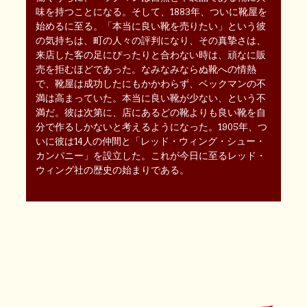
味を持つことになる。そして、1883年、ついに靴屋を
始めるに至る。「本当に良い靴を売りたい」という彼
の気持ちは、町の人々の評判になり、その真摯さは、
来店した客の足にぴったりと合わない時は、頑なに販
売を拒むほどであった。なみなみならぬ靴への情熱
で、靴屋は成功したにもかかわらず、ベックマンの不
満は高まっていた。本当に良い靴が少ない、という不
満だ。彼は次第に、店にあるどの靴よりも良い靴を自
分で作るしかないと考えるようになった。1905年、つ
いに彼は14人の仲間と「レッド・ウィング・シュー・
カンパニー」を設立した。これが今日に至るレッド・
ウィング社の歴史の始まりである。