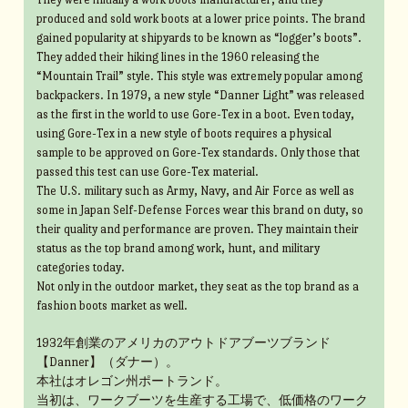
produced and sold work boots at a lower price points. The brand
gained popularity at shipyards to be known as “logger’s boots”.
They added their hiking lines in the 1960 releasing the
“Mountain Trail” style. This style was extremely popular among
backpackers. In 1979, a new style “Danner Light” was released
as the first in the world to use Gore-Tex in a boot. Even today,
using Gore-Tex in a new style of boots requires a physical
sample to be approved on Gore-Tex standards. Only those that
passed this test can use Gore-Tex material.
The U.S. military such as Army, Navy, and Air Force as well as
some in Japan Self-Defense Forces wear this brand on duty, so
their quality and performance are proven. They maintain their
status as the top brand among work, hunt, and military
categories today.
Not only in the outdoor market, they seat as the top brand as a
fashion boots market as well.
1932年創業のアメリカのアウトドアブーツブランド
【Danner】（ダナー）。
本社はオレゴン州ポートランド。
当初は、ワークブーツを生産する工場で、低価格のワーク