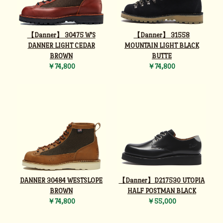
【Danner】 30475 W'S
【Danner】 31558
DANNER LIGHT CEDAR
MOUNTAIN LIGHT BLACK
BROWN
BUTTE
￥74,800
￥74,800
DANNER 30484 WESTSLOPE
【Danner】D217530 UTOPIA
BROWN
HALF POSTMAN BLACK
￥74,800
￥55,000