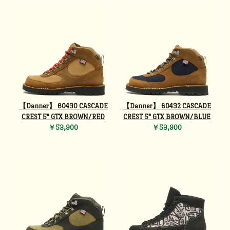
【Danner】 60430 CASCADE
【Danner】 60432 CASCADE
CREST 5" GTX BROWN/RED
CREST 5" GTX BROWN/BLUE
￥53,900
￥53,900