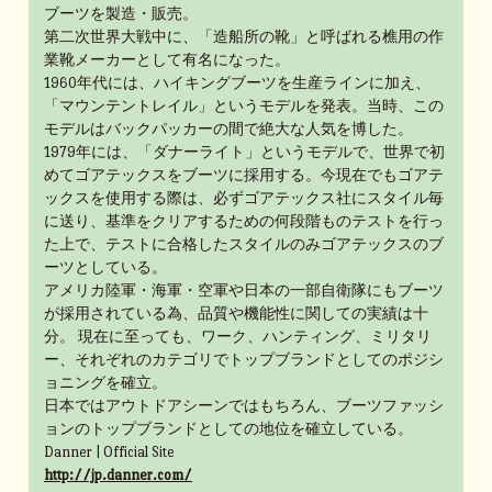
ブーツを製造・販売。
第二次世界大戦中に、「造船所の靴」と呼ばれる樵用の作
業靴メーカーとして有名になった。
1960年代には、ハイキングブーツを生産ラインに加え、
「マウンテントレイル」というモデルを発表。当時、この
モデルはバックパッカーの間で絶大な人気を博した。
1979年には、「ダナーライト」というモデルで、世界で初
めてゴアテックスをブーツに採用する。今現在でもゴアテ
ックスを使用する際は、必ずゴアテックス社にスタイル毎
に送り、基準をクリアするための何段階ものテストを行っ
た上で、テストに合格したスタイルのみゴアテックスのブ
ーツとしている。
アメリカ陸軍・海軍・空軍や日本の一部自衛隊にもブーツ
が採用されている為、品質や機能性に関しての実績は十
分。 現在に至っても、ワーク、ハンティング、ミリタリ
ー、それぞれのカテゴリでトップブランドとしてのポジシ
ョニングを確立。
日本ではアウトドアシーンではもちろん、ブーツファッシ
ョンのトップブランドとしての地位を確立している。
Danner | Official Site
http://jp.danner.com/