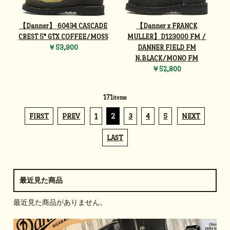
【Danner】 60434 CASCADE
【Danner x FRANCK
CREST 5" GTX COFFEE/MOSS
MULLER】D123000 FM /
￥53,900
DANNER FIELD FM
N.BLACK/MONO FM
￥52,800
171
items
FIRST
PREV
1
2
3
4
5
NEXT
LAST
最近見た商品
最近見た商品がありません。