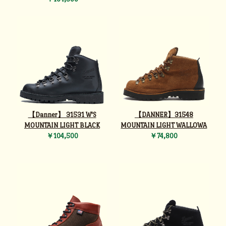
【Danner】 31531 W'S
【DANNER】31548
MOUNTAIN LIGHT BLACK
MOUNTAIN LIGHT WALLOWA
￥104,500
￥74,800