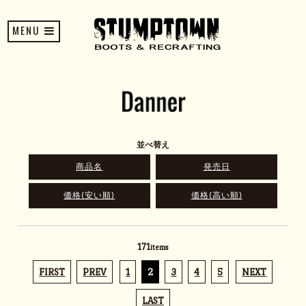
MENU
並べ替え
商品名
発売日
価格(安い順)
価格(高い順)
171
items
FIRST
PREV
1
2
3
4
5
NEXT
LAST