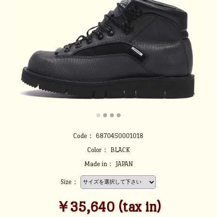
Code：
6870450001018
Color：
BLACK
Made in：
JAPAN
Size：
￥35,640 (tax in)