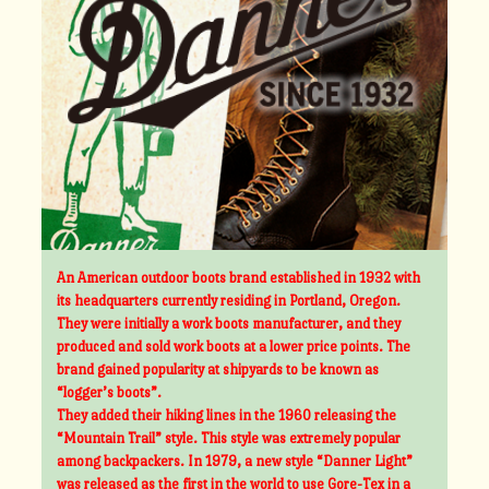
An American outdoor boots brand established in 1932 with
its headquarters currently residing in Portland, Oregon.
They were initially a work boots manufacturer, and they
produced and sold work boots at a lower price points. The
brand gained popularity at shipyards to be known as
“logger’s boots”.
They added their hiking lines in the 1960 releasing the
“Mountain Trail” style. This style was extremely popular
among backpackers. In 1979, a new style “Danner Light”
was released as the first in the world to use Gore-Tex in a