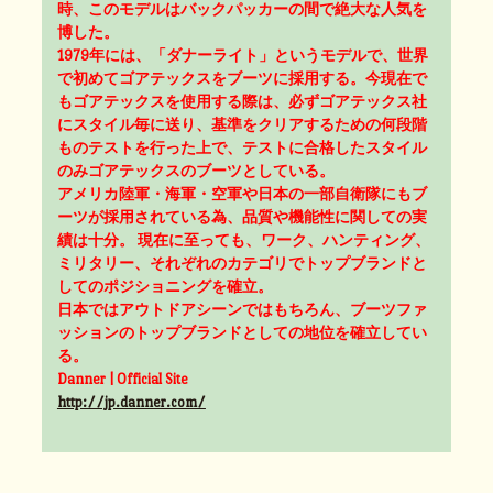
時、このモデルはバックパッカーの間で絶大な人気を
博した。
1979年には、「ダナーライト」というモデルで、世界
で初めてゴアテックスをブーツに採用する。今現在で
もゴアテックスを使用する際は、必ずゴアテックス社
にスタイル毎に送り、基準をクリアするための何段階
ものテストを行った上で、テストに合格したスタイル
のみゴアテックスのブーツとしている。
アメリカ陸軍・海軍・空軍や日本の一部自衛隊にもブ
ーツが採用されている為、品質や機能性に関しての実
績は十分。 現在に至っても、ワーク、ハンティング、
ミリタリー、それぞれのカテゴリでトップブランドと
してのポジショニングを確立。
日本ではアウトドアシーンではもちろん、ブーツファ
ッションのトップブランドとしての地位を確立してい
る。
Danner | Official Site
http://jp.danner.com/