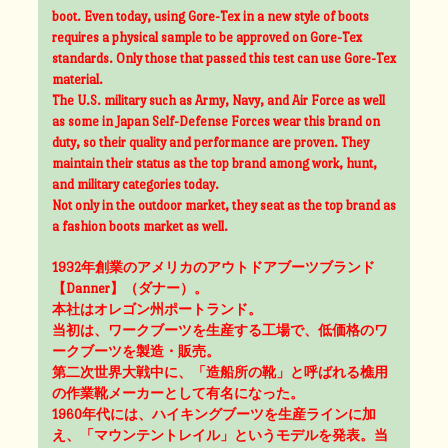
boot. Even today, using Gore-Tex in a new style of boots
requires a physical sample to be approved on Gore-Tex
standards. Only those that passed this test can use Gore-Tex
material.
The U.S. military such as Army, Navy, and Air Force as well
as some in Japan Self-Defense Forces wear this brand on
duty, so their quality and performance are proven. They
maintain their status as the top brand among work, hunt,
and military categories today.
Not only in the outdoor market, they seat as the top brand as
a fashion boots market as well.
1932年創業のアメリカのアウトドアブーツブランド
【Danner】（ダナー）。
本社はオレゴン州ポートランド。
当初は、ワークブーツを生産する工場で、低価格のワ
ークブーツを製造・販売。
第二次世界大戦中に、「造船所の靴」と呼ばれる樵用
の作業靴メーカーとして有名になった。
1960年代には、ハイキングブーツを生産ラインに加
え、「マウンテントレイル」というモデルを発表。当