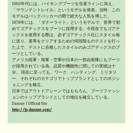
1960年代には、ハイキングブーツを生産ラインに加え、
「マウンテントレイル」というモデルを発表。当時、この
モデルはバックパッカーの間で絶大な人気を博した。
1979年には、「ダナーライト」というモデルで、世界で初
めてゴアテックスをブーツに採用する。今現在でもゴアテ
ックスを使用する際は、必ずゴアテックス社にスタイル毎
に送り、基準をクリアするための何段階ものテストを行っ
た上で、テストに合格したスタイルのみゴアテックスのブ
ーツとしている。
アメリカ陸軍・海軍・空軍や日本の一部自衛隊にもブーツ
が採用されている為、品質や機能性に関しての実績は十
分。 現在に至っても、ワーク、ハンティング、ミリタリ
ー、それぞれのカテゴリでトップブランドとしてのポジシ
ョニングを確立。
日本ではアウトドアシーンではもちろん、ブーツファッシ
ョンのトップブランドとしての地位を確立している。
Danner | Official Site
http://jp.danner.com/