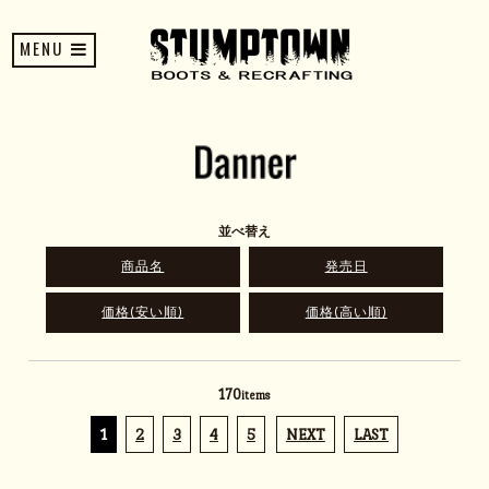
MENU
並べ替え
商品名
発売日
価格(安い順)
価格(高い順)
170
items
1
2
3
4
5
NEXT
LAST