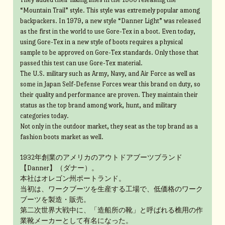
“Mountain Trail” style. This style was extremely popular among
backpackers. In 1979, a new style “Danner Light” was released
as the first in the world to use Gore-Tex in a boot. Even today,
using Gore-Tex in a new style of boots requires a physical
sample to be approved on Gore-Tex standards. Only those that
passed this test can use Gore-Tex material.
The U.S. military such as Army, Navy, and Air Force as well as
some in Japan Self-Defense Forces wear this brand on duty, so
their quality and performance are proven. They maintain their
status as the top brand among work, hunt, and military
categories today.
Not only in the outdoor market, they seat as the top brand as a
fashion boots market as well.
1932年創業のアメリカのアウトドアブーツブランド
【Danner】（ダナー）。
本社はオレゴン州ポートランド。
当初は、ワークブーツを生産する工場で、低価格のワーク
ブーツを製造・販売。
第二次世界大戦中に、「造船所の靴」と呼ばれる樵用の作
業靴メーカーとして有名になった。