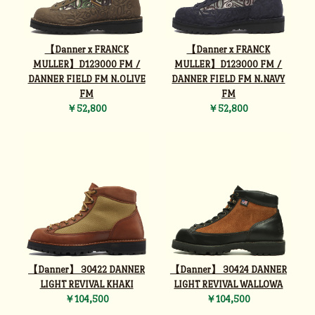
【Danner x FRANCK
【Danner x FRANCK
MULLER】D123000 FM /
MULLER】D123000 FM /
DANNER FIELD FM N.OLIVE
DANNER FIELD FM N.NAVY
FM
FM
￥52,800
￥52,800
【Danner】 30422 DANNER
【Danner】 30424 DANNER
LIGHT REVIVAL KHAKI
LIGHT REVIVAL WALLOWA
￥104,500
￥104,500