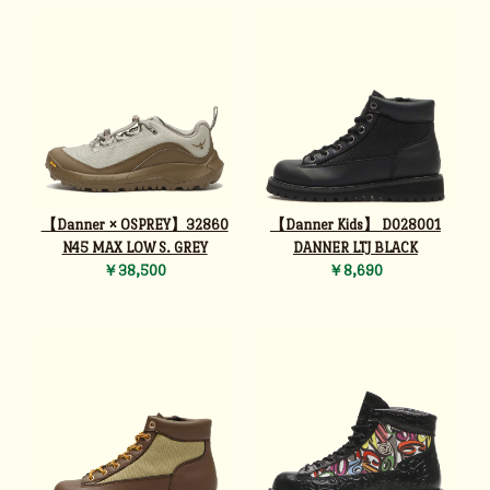
【Danner × OSPREY】32860
【Danner Kids】 D028001
N45 MAX LOW S. GREY
DANNER LTJ BLACK
￥38,500
￥8,690