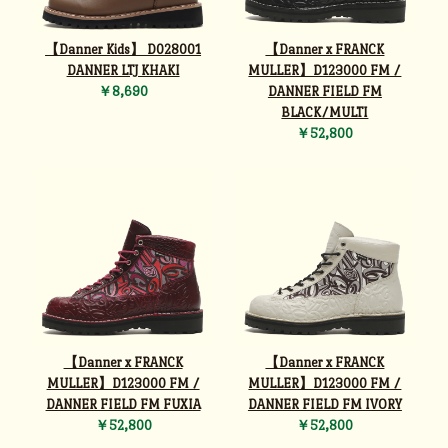
【Danner Kids】 D028001
【Danner x FRANCK
DANNER LTJ KHAKI
MULLER】D123000 FM /
￥8,690
DANNER FIELD FM
BLACK/MULTI
￥52,800
【Danner x FRANCK
【Danner x FRANCK
MULLER】D123000 FM /
MULLER】D123000 FM /
DANNER FIELD FM FUXIA
DANNER FIELD FM IVORY
￥52,800
￥52,800