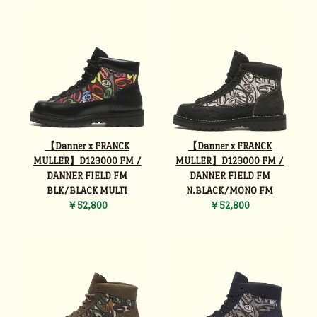
【Danner x FRANCK
【Danner x FRANCK
MULLER】D123000 FM /
MULLER】D123000 FM /
DANNER FIELD FM
DANNER FIELD FM
BLK/BLACK MULTI
N.BLACK/MONO FM
￥52,800
￥52,800