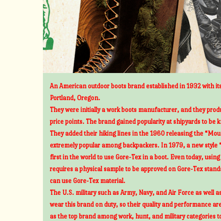
An American outdoor boots brand established in 1932 with its
Portland, Oregon.
They were initially a work boots manufacturer, and they prod
price points. The brand gained popularity at shipyards to be 
They added their hiking lines in the 1960 releasing the “Mount
extremely popular among backpackers. In 1979, a new style 
first in the world to use Gore-Tex in a boot. Even today, usin
requires a physical sample to be approved on Gore-Tex standa
can use Gore-Tex material.
The U.S. military such as Army, Navy, and Air Force as well 
wear this brand on duty, so their quality and performance ar
as the top brand among work, hunt, and military categories t