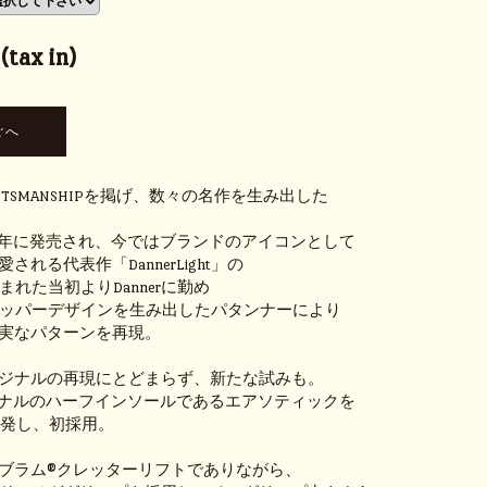
tax in)
AFTSMANSHIPを掲げ、数々の名作を生み出した
79年に発売され、今ではブランドのアイコンとして
れる代表作「DannerLight」の
tが生まれた当初よりDannerに勤め
ghtのアッパーデザインを生み出したパタンナーにより
実なパターンを再現。
ジナルの再現にとどまらず、新たな試みも。
オリジナルのハーフインソールであるエアソティックを
で再開発し、初採用。
ブラム®クレッターリフトでありながら、