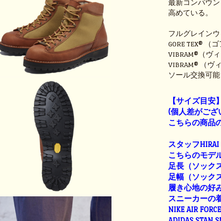
最新コンパウン
高めている。
フルグレインウ
GORE TEX®
VIBRAM®（
VIBRAM® 
ソール交換可能
【サイズ目安
(個人差がござ
こちらの商品の
スタッフHIRAI
こちらのモデル
足長（ソックス着
足幅（ソックス着
履き心地の好み：ピッ
スニーカーの
NIKE AIR FORC
ADIDAS STAN 