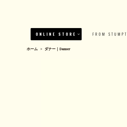
ONLINE STORE
FROM STUMP
ホーム
>
ダナー｜Danner