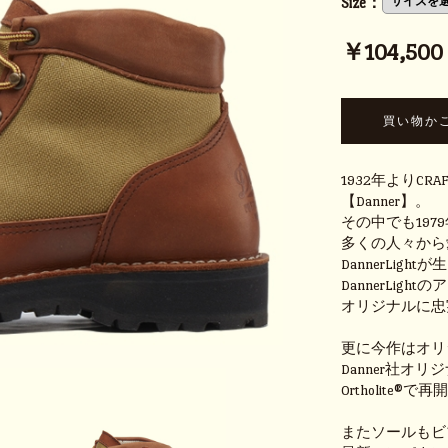
Size：
￥104,500 (
1932年よりCR
【Danner】。
その中でも19
多くの人々から愛さ
DannerLigh
DannerLi
オリジナルに忠
更に今作はオリ
Danner社
Ortholite®
またソールもビ