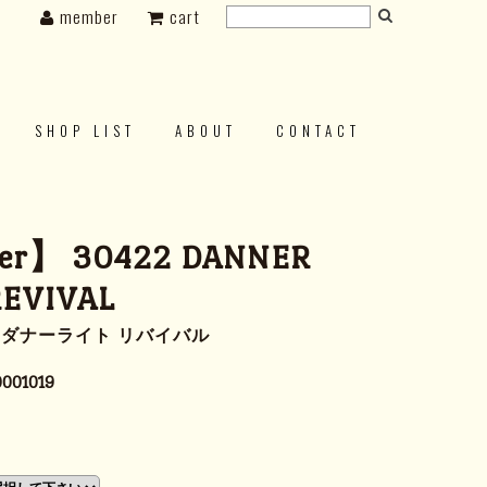
member
cart
SHOP LIST
ABOUT
CONTACT
er】 30422 DANNER
REVIVAL
22 ダナーライト リバイバル
001019