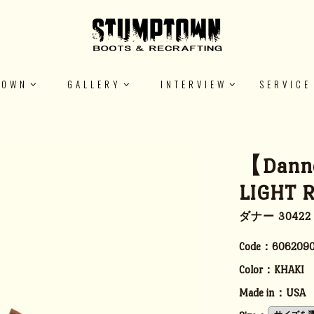
TOWN
GALLERY
INTERVIEW
SERVICE
【Dann
LIGHT 
ダナー 304
Code：
6062090
Color：
KHAKI
Made in：
USA