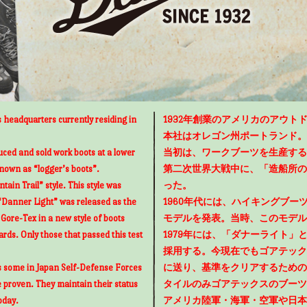
 headquarters currently residing in
1932年創業のアメリカのアウトド
本社はオレゴン州ポートランド。
uced and sold work boots at a lower
当初は、ワークブーツを生産する
known as “logger’s boots”.
第二次世界大戦中に、「造船所の
ain Trail” style. This style was
った。
“Danner Light” was released as the
1960年代には、ハイキングブ
g Gore-Tex in a new style of boots
モデルを発表。当時、このモデル
rds. Only those that passed this test
1979年には、「ダナーライト
採用する。今現在でもゴアテック
as some in Japan Self-Defense Forces
に送り、基準をクリアするための
e proven. They maintain their status
タイルのみゴアテックスのブーツ
oday.
アメリカ陸軍・海軍・空軍や日本