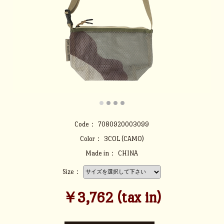
Code：
7080920003099
Color：
3COL (CAMO)
Made in：
CHINA
Size：
￥3,762 (tax in)