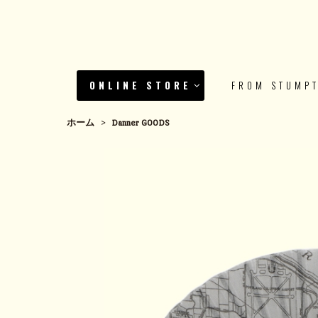
ONLINE STORE
FROM STUMP
ホーム
>
Danner GOODS