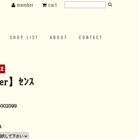
member
cart
SHOP LIST
ABOUT
CONTACT
er】ｾﾝｽ
0002099
A