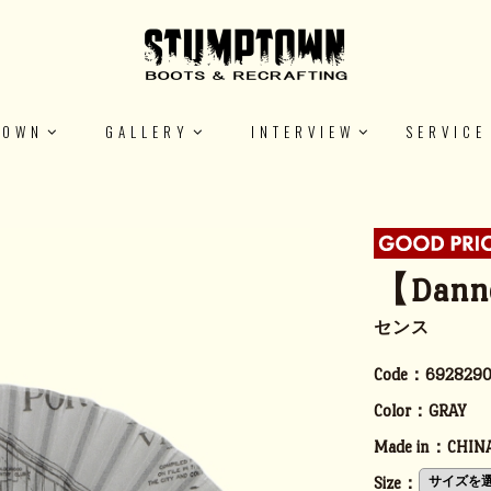
TOWN
GALLERY
INTERVIEW
SERVICE
【Dann
センス
Code：
692829
Color：
GRAY
Made in：
CHIN
Size：