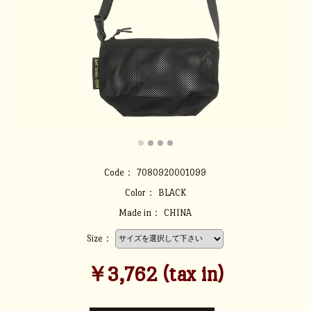
Code：
7080920001099
Color：
BLACK
Made in：
CHINA
Size：
￥3,762 (tax in)