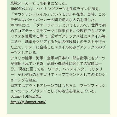
業靴メーカーとして有名になった。
1960年代には、ハイキングブーツを生産ラインに加え、
「マウンテントレイル」というモデルを発表。当時、この
モデルはバックパッカーの間で絶大な人気を博した。
1979年には、「ダナーライト」というモデルで、世界で初
めてゴアテックスをブーツに採用する。今現在でもゴアテ
ックスを使用する際は、必ずゴアテックス社にスタイル毎
に送り、基準をクリアするための何段階ものテストを行っ
た上で、テストに合格したスタイルのみゴアテックスのブ
ーツとしている。
アメリカ陸軍・海軍・空軍や日本の一部自衛隊にもブーツ
が採用されている為、品質や機能性に関しての実績は十
分。 現在に至っても、ワーク、ハンティング、ミリタリ
ー、それぞれのカテゴリでトップブランドとしてのポジシ
ョニングを確立。
日本ではアウトドアシーンではもちろん、ブーツファッシ
ョンのトップブランドとしての地位を確立している。
Danner | Official Site
http://jp.danner.com/