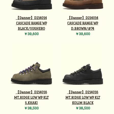
【Danner】D214014
【Danner】D214014
CASCADE RANGE WP
CASCADE RANGE WP
BLACK/SUGHERO
D.BROWN/#74
￥39,600
￥39,600
【Danner】D214016
【Danner】D214016
MT.RIDGE LOW WP KLT
MT.RIDGE LOW WP KLT
S.KHAKI
KOLIM BLACK
￥38,500
￥38,500