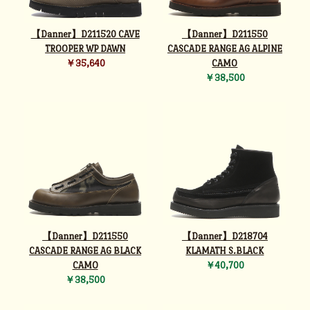
【Danner】D211520 CAVE
【Danner】D211550
TROOPER WP DAWN
CASCADE RANGE AG ALPINE
￥35,640
CAMO
￥38,500
【Danner】D211550
【Danner】D218704
CASCADE RANGE AG BLACK
KLAMATH S.BLACK
CAMO
￥40,700
￥38,500