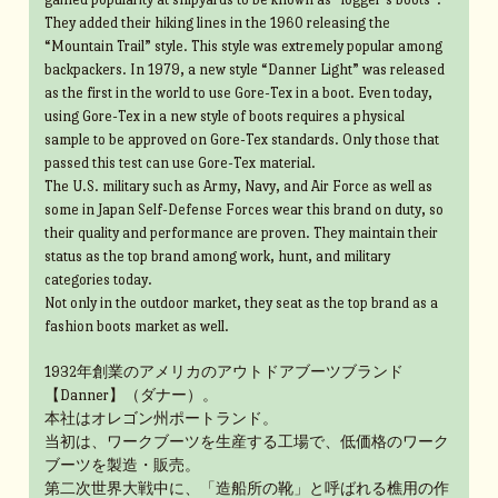
They added their hiking lines in the 1960 releasing the
“Mountain Trail” style. This style was extremely popular among
backpackers. In 1979, a new style “Danner Light” was released
as the first in the world to use Gore-Tex in a boot. Even today,
using Gore-Tex in a new style of boots requires a physical
sample to be approved on Gore-Tex standards. Only those that
passed this test can use Gore-Tex material.
The U.S. military such as Army, Navy, and Air Force as well as
some in Japan Self-Defense Forces wear this brand on duty, so
their quality and performance are proven. They maintain their
status as the top brand among work, hunt, and military
categories today.
Not only in the outdoor market, they seat as the top brand as a
fashion boots market as well.
1932年創業のアメリカのアウトドアブーツブランド
【Danner】（ダナー）。
本社はオレゴン州ポートランド。
当初は、ワークブーツを生産する工場で、低価格のワーク
ブーツを製造・販売。
第二次世界大戦中に、「造船所の靴」と呼ばれる樵用の作