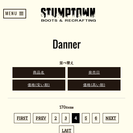
MENU
並べ替え
商品名
発売日
価格(安い順)
価格(高い順)
170
items
FIRST
PREV
2
3
4
5
6
NEXT
LAST