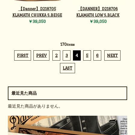
【Danner】D218705
【DANNER】D218706
KLAMATH CHUKKA S.BEIGE
KLAMATH LOW S.BLACK
￥39,050
￥39,050
170
items
FIRST
PREV
2
3
4
5
6
NEXT
LAST
最近見た商品
最近見た商品がありません。