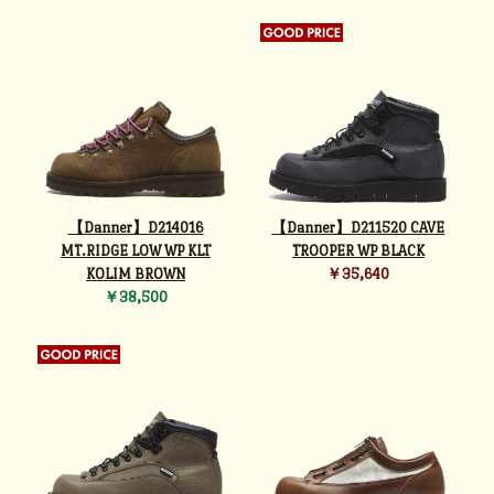
【Danner】D214016
【Danner】D211520 CAVE
MT.RIDGE LOW WP KLT
TROOPER WP BLACK
KOLIM BROWN
￥35,640
￥38,500