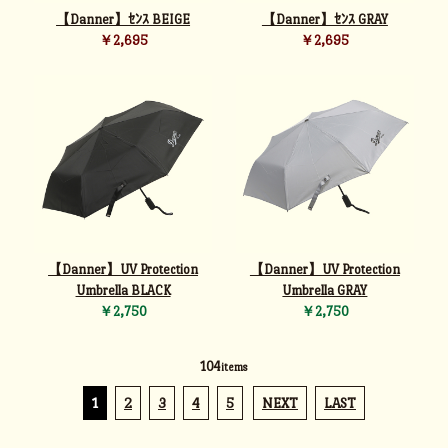
【Danner】ｾﾝｽ BEIGE
【Danner】ｾﾝｽ GRAY
￥2,695
￥2,695
【Danner】UV Protection
【Danner】UV Protection
Umbrella BLACK
Umbrella GRAY
￥2,750
￥2,750
104
items
1
2
3
4
5
NEXT
LAST