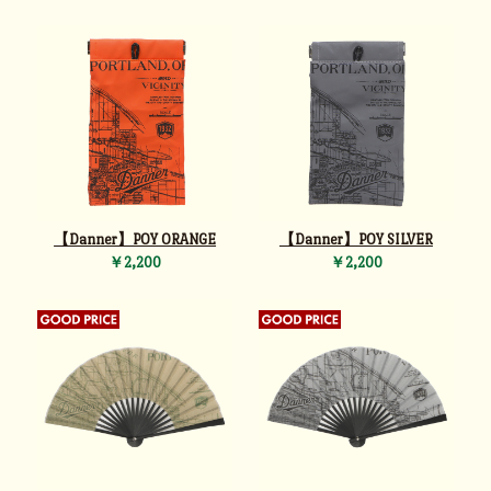
【Danner】POY ORANGE
【Danner】POY SILVER
￥2,200
￥2,200