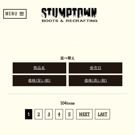
MENU
Danner GOODS
並べ替え
商品名
発売日
価格(安い順)
価格(高い順)
104
items
1
2
3
4
5
NEXT
LAST