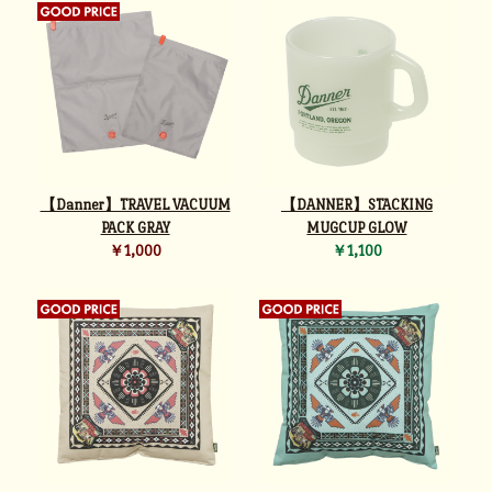
【Danner】TRAVEL VACUUM
【DANNER】STACKING
PACK GRAY
MUGCUP GLOW
￥1,000
￥1,100