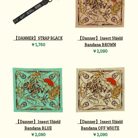
【DANNER】STRAP BLACK
【Danner】Insect Shield
￥1,760
Bandana BROWN
￥2,090
【Danner】Insect Shield
【Danner】Insect Shield
Bandana BLUE
Bandana OFF WHITE
￥2,090
￥2,090