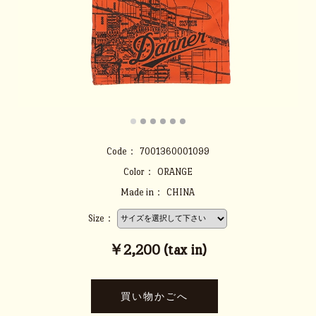
Code：
7001360001099
Color：
ORANGE
Made in：
CHINA
Size：
￥2,200 (tax in)