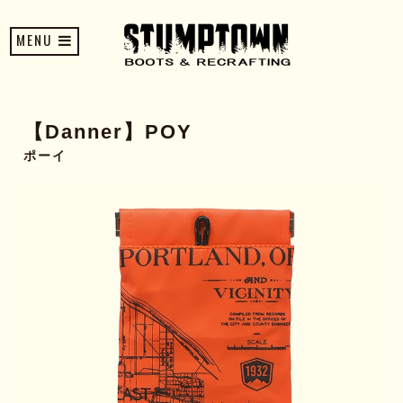
MENU
【Danner】POY
ポーイ