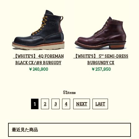
【WHITE'S】 4Q FOREMAN
【WHITE'S】 5’’ SEMI-DRESS
BLACK CX/#8 BURGUDY
BURGUNDY CX
￥240,900
￥257,950
51
items
1
2
3
4
NEXT
LAST
最近見た商品