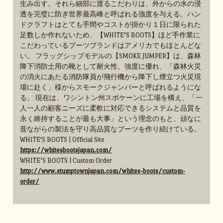
生み出す。それら細部に渡るこだわりは、外からの水の浸
透を完璧に防ぎ世界最高峰と呼ばれる強度を与える。ハン
ドクラフトはとても手間やコストが掛かり１日に限られた
足数しか作れないため、【WHITE’S BOOTS】ほど手作業に
こだわっているブーツブランドはアメリカでもほとんどな
い。 フラッグシップモデルの【SMOKE JUMPER】は、森林
降下消防士用の靴として耐火性、強度に優れ、「森林火災
の消火にあたる消防隊員が飛行機から降下し煙立つ火災現
場に赴く」様からスモークジャンパーと呼ばれるようにな
る。 現在は、ワシントン州スポケーンに工場を構え、「一
人一人の顧客ニーズに柔軟に対応できるシステムと品質を
永く維持することが最も大事」という理念のもと、頑なに
昔ながらの製法を守り高品質なブーツを作り続けている。
WHITE'S BOOTS | Official Site
https://whitesbootsjapan.com/
WHITE’S BOOTS | Custom Order
http://www.stumptownjapan.com/whites-boots/custom-
order/