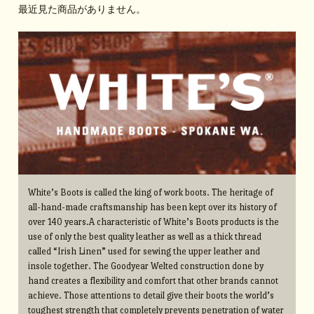
最近見た商品がありません。
White’s Boots is called the king of work boots. The heritage of
all-hand-made craftsmanship has been kept over its history of
over 140 years.A characteristic of White’s Boots products is the
use of only the best quality leather as well as a thick thread
called “Irish Linen” used for sewing the upper leather and
insole together. The Goodyear Welted construction done by
hand creates a flexibility and comfort that other brands cannot
achieve. Those attentions to detail give their boots the world’s
toughest strength that completely prevents penetration of water