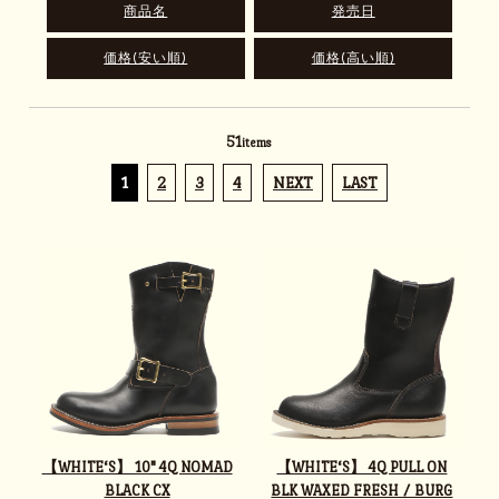
商品名
発売日
価格(安い順)
価格(高い順)
51
items
1
2
3
4
NEXT
LAST
【WHITE‘S】 10" 4Q NOMAD
【WHITE‘S】 4Q PULL ON
BLACK CX
BLK WAXED FRESH / BURG