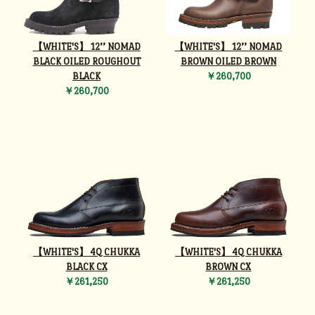
【WHITE'S】 12’’ NOMAD
【WHITE'S】 12’’ NOMAD
BLACK OILED ROUGHOUT
BROWN OILED BROWN
BLACK
￥260,700
￥260,700
【WHITE'S】 4Q CHUKKA
【WHITE'S】 4Q CHUKKA
BLACK CX
BROWN CX
￥261,250
￥261,250