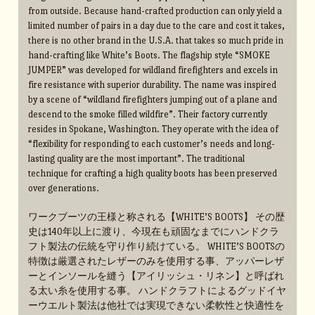
from outside. Because hand-crafted production can only yield a
limited number of pairs in a day due to the care and cost it takes,
there is no other brand in the U.S.A. that takes so much pride in
hand-crafting like White’s Boots. The flagship style “SMOKE
JUMPER” was developed for wildland firefighters and excels in
fire resistance with superior durability. The name was inspired
by a scene of “wildland firefighters jumping out of a plane and
descend to the smoke filled wildfire”. Their factory currently
resides in Spokane, Washington. They operate with the idea of
“flexibility for responding to each customer’s needs and long-
lasting quality are the most important”. The traditional
technique for crafting a high quality boots has been preserved
over generations.
ワークブーツの王様と称される【WHITE’S BOOTS】 その歴
史は140年以上に渡り、今現在も頑固なまでにハンドクラ
フト製法の伝統を守り作り続けている。 WHITE’S BOOTSの
特徴は厳選されたレザーのみを使用する事、アッパーレザ
ーとインソールを縫う【アイリッシュ・リネン】と呼ばれ
る太い糸を使用する事。 ハンドクラフトによるグッドイヤ
ーウエルト製法は他社では実現できない柔軟性と快適性を