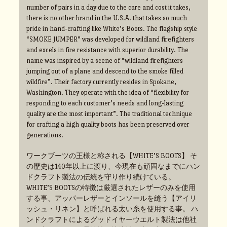
number of pairs in a day due to the care and cost it takes,
there is no other brand in the U.S.A. that takes so much
pride in hand-crafting like White’s Boots. The flagship style
“SMOKE JUMPER” was developed for wildland firefighters
and excels in fire resistance with superior durability. The
name was inspired by a scene of “wildland firefighters
jumping out of a plane and descend to the smoke filled
wildfire”. Their factory currently resides in Spokane,
Washington. They operate with the idea of “flexibility for
responding to each customer’s needs and long-lasting
quality are the most important”. The traditional technique
for crafting a high quality boots has been preserved over
generations.
ワークブーツの王様と称される【WHITE’S BOOTS】 そ
の歴史は140年以上に渡り、今現在も頑固なまでにハン
ドクラフト製法の伝統を守り作り続けている。
WHITE’S BOOTSの特徴は厳選されたレザーのみを使用
する事、アッパーレザーとインソールを縫う【アイリ
ッシュ・リネン】と呼ばれる太い糸を使用する事。 ハ
ンドクラフトによるグッドイヤーウエルト製法は他社