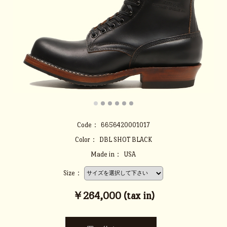
Code：
6656420001017
Color：
DBL SHOT BLACK
Made in：
USA
Size：
￥264,000 (tax in)