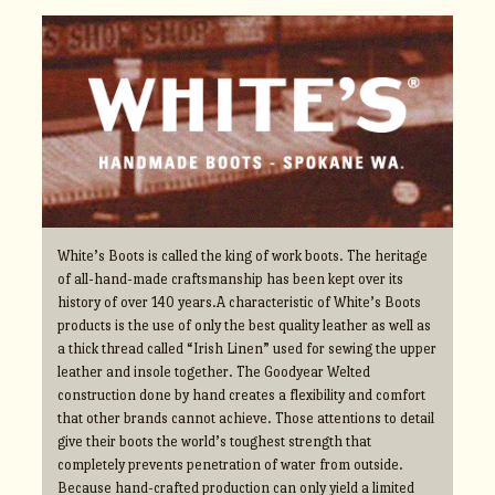
White’s Boots is called the king of work boots. The heritage
of all-hand-made craftsmanship has been kept over its
history of over 140 years.A characteristic of White’s Boots
products is the use of only the best quality leather as well as
a thick thread called “Irish Linen” used for sewing the upper
leather and insole together. The Goodyear Welted
construction done by hand creates a flexibility and comfort
that other brands cannot achieve. Those attentions to detail
give their boots the world’s toughest strength that
completely prevents penetration of water from outside.
Because hand-crafted production can only yield a limited