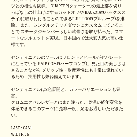
ツとの相性も抜群。 QUARTER(クォーター)の最上部を切り
っぱなしの仕上げにするカットオフや BACKSTAY(バックスス
テイ)に取り付けることのできるPULL LOOP(プルループ)を排
除。 また、シングルステッチダウンにカスタムしているこ
とで スモークジャンパーらしい武骨さを取り払った、スマ
ートなシルエットを実現。 日本国内では大変人気の高い仕
様です。
センティニアルのソールはフロントとヒールがセパレート
になっている HAIF COMP(ハーフコンプ)。見た目の美しさは
さることながら グリップ性・耐摩耗性にも非常に優れてい
るため、実用性も兼ね備えています。
センティニアルは3色展開と、カラーバリエーションも豊
富。
クロムエクセルレザーとはまた違った、奥深い経年変化を
体感できるこのブーツに 是非一度、足をお通しいただきた
い。
LAST : C461
WIDTH : E