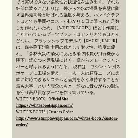
では実現できない柔軟性と快適性を生み出す。それら
細部に渡るこだわりは、外からの水の浸透を完璧に防
ぎ世界最高峰と呼ばれる強度を与える。ハンドクラフ
トはとても手間やコストが掛かり１日に限られた足数
しか作れないため、【WHITE’S BOOTS】ほど手作業に
こだわっているブーツブランドはアメリカでもほとん
どない。 フラッグシップモデルの【SMOKE JUMPER】
は、森林降下消防士用の靴として耐火性、強度に優
れ、「森林火災の消火にあたる消防隊員が飛行機から
降下し煙立つ火災現場に赴く」様からスモークジャン
パーと呼ばれるようになる。 現在は、ワシントン州ス
ポケーンに工場を構え、「一人一人の顧客ニーズに柔
軟に対応できるシステムと品質を永く維持することが
最も大事」という理念のもと、頑なに昔ながらの製法
を守り高品質なブーツを作り続けている。
WHITE'S BOOTS | Official Site
https://whitesbootsjapan.com/
WHITE’S BOOTS | Custom Order
http://www.stumptownjapan.com/whites-boots/custom-
order/