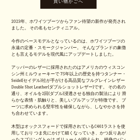
2023年、ホワイツブーツからファン待望の新作が発売され
ました。 その名もセンティニアル。
今作のベースモデルとなっているのは、ホワイツブーツの
永遠の定番・スモークジャンパー。 そんなブランドの象徴
とも言えるモデルを現代風にアップデートしました。
アッパーのレザーに採用されたのはアメリカのウィスコン
シン州ミルウォーキーで 75年以上の歴史を持つタンナー・
Seidel(セイデル)社が手がける高品質なフルグレインレザー
Double Shot Leather(ダブルショットレザー)です。 その名の
通り、オイルを2回(ダブル)浸透させる独自の製法により 滑
らかな表情・肌触りと、美しいプルアップが特徴です。 ブ
ーツに求められる堅牢性を確保しながら、しなやかさを持
ち合わせています。
木型はオックスフォードで採用されているC461ラストを使
用しており つま先にかけて細くなっていき、かつ反りあが
ったスプリングトゥは ボリュームが抑えられ、細身のパン