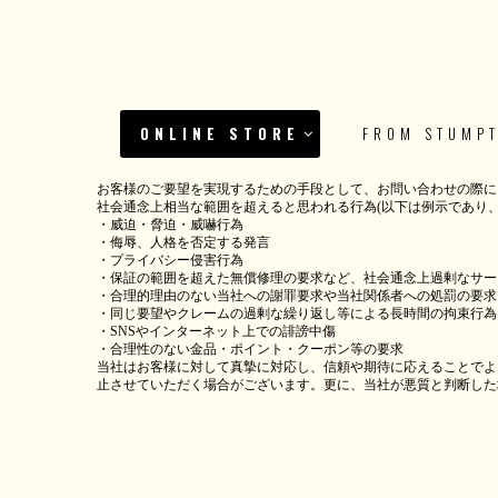
ONLINE STORE
FROM STUMP
お客様のご要望を実現するための手段として、お問い合わせの際に
社会通念上相当な範囲を超えると思われる行為(以下は例示であり、
・威迫・脅迫・威嚇行為
・侮辱、人格を否定する発言
・プライバシー侵害行為
・保証の範囲を超えた無償修理の要求など、社会通念上過剰なサー
・合理的理由のない当社への謝罪要求や当社関係者への処罰の要求
・同じ要望やクレームの過剰な繰り返し等による長時間の拘束行為
・SNSやインターネット上での誹謗中傷
・合理性のない金品・ポイント・クーポン等の要求
当社はお客様に対して真摯に対応し、信頼や期待に応えることでよ
止させていただく場合がございます。更に、当社が悪質と判断した