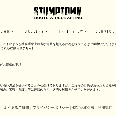
TOWN
GALLERY
INTERVIEW
SERVICE
、以下のような社会通念上相当な範囲を超える行為を行うことはご遠慮いただけま
これらに限られません)
ビス提供の要求
り高い満足を提供することを心掛けておりますが、これらの行為があったと当社が
場合、警察・弁護士等に連絡のうえ、適切な対応をさせていただきます。
よくあるご質問
｜
プライバシーポリシー
｜
特定商取引法
｜
利用規約