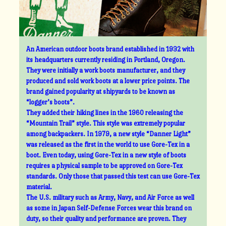
An American outdoor boots brand established in 1932 with
its headquarters currently residing in Portland, Oregon.
They were initially a work boots manufacturer, and they
produced and sold work boots at a lower price points. The
brand gained popularity at shipyards to be known as
“logger’s boots”.
They added their hiking lines in the 1960 releasing the
“Mountain Trail” style. This style was extremely popular
among backpackers. In 1979, a new style “Danner Light”
was released as the first in the world to use Gore-Tex in a
boot. Even today, using Gore-Tex in a new style of boots
requires a physical sample to be approved on Gore-Tex
standards. Only those that passed this test can use Gore-Tex
material.
The U.S. military such as Army, Navy, and Air Force as well
as some in Japan Self-Defense Forces wear this brand on
duty, so their quality and performance are proven. They