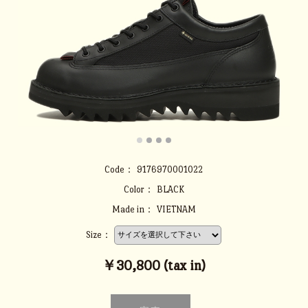
Code：
9176970001022
Color：
BLACK
Made in：
VIETNAM
Size：
￥30,800 (tax in)