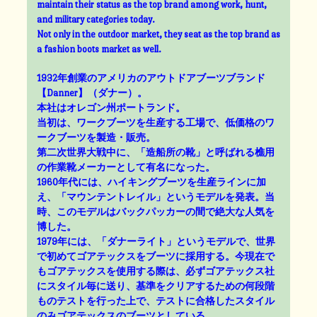
maintain their status as the top brand among work, hunt,
and military categories today.
Not only in the outdoor market, they seat as the top brand as
a fashion boots market as well.
1932年創業のアメリカのアウトドアブーツブランド
【Danner】（ダナー）。
本社はオレゴン州ポートランド。
当初は、ワークブーツを生産する工場で、低価格のワ
ークブーツを製造・販売。
第二次世界大戦中に、「造船所の靴」と呼ばれる樵用
の作業靴メーカーとして有名になった。
1960年代には、ハイキングブーツを生産ラインに加
え、「マウンテントレイル」というモデルを発表。当
時、このモデルはバックパッカーの間で絶大な人気を
博した。
1979年には、「ダナーライト」というモデルで、世界
で初めてゴアテックスをブーツに採用する。今現在で
もゴアテックスを使用する際は、必ずゴアテックス社
にスタイル毎に送り、基準をクリアするための何段階
ものテストを行った上で、テストに合格したスタイル
のみゴアテックスのブーツとしている。