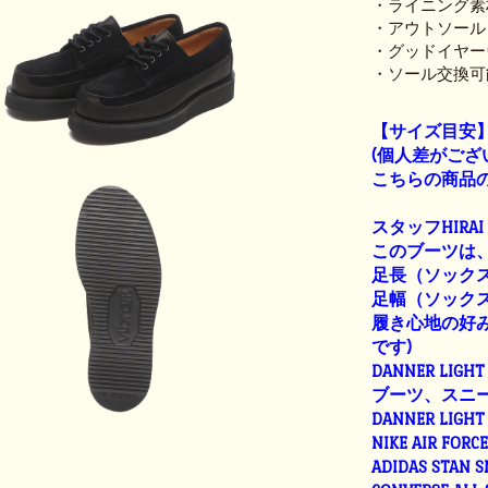
・ライニング素
・アウトソール：VI
・グッドイヤー
・ソール交換可
【サイズ目安
(個人差がござ
こちらの商品の
スタッフHIRAI
このブーツは、
足長（ソックス着
足幅（ソックス着
履き心地の好み
です)
DANNER LIGHT 
ブーツ、スニ
DANNER LIGHT 
NIKE AIR FORC
ADIDAS STAN 