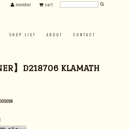
member
cart
SHOP LIST
ABOUT
CONTACT
ER】D218706 KLAMATH
001018
N