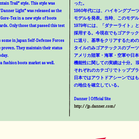
ain Trail” style. This style was
った。
“Danner Light” was released as the
1960年代には、ハイキングブ
g Gore-Tex in a new style of boots
モデルを発表。当時、このモデル
rds. Only those that passed this test
1979年には、「ダナーライト
採用する。今現在でもゴアテック
as some in Japan Self-Defense Forces
に送り、基準をクリアするための
e proven. They maintain their status
タイルのみゴアテックスのブーツ
oday.
アメリカ陸軍・海軍・空軍や日本
 a fashion boots market as well.
機能性に関しての実績は十分。 
それぞれのカテゴリでトップブラ
日本ではアウトドアシーンではも
の地位を確立している。
Danner | Official Site
http://jp.danner.com/