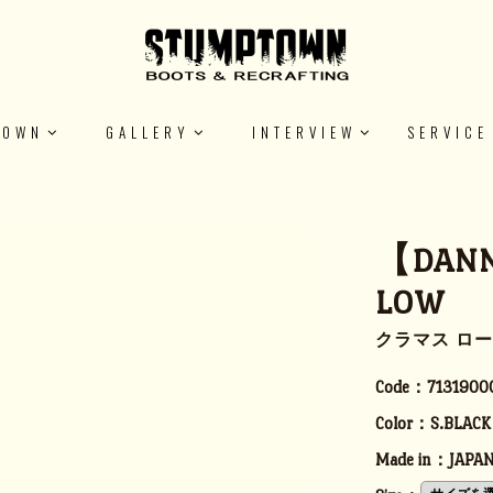
TOWN
GALLERY
INTERVIEW
SERVICE
【DANN
LOW
クラマス ロー
Code：
7131900
Color：
S.BLACK
Made in：
JAPA