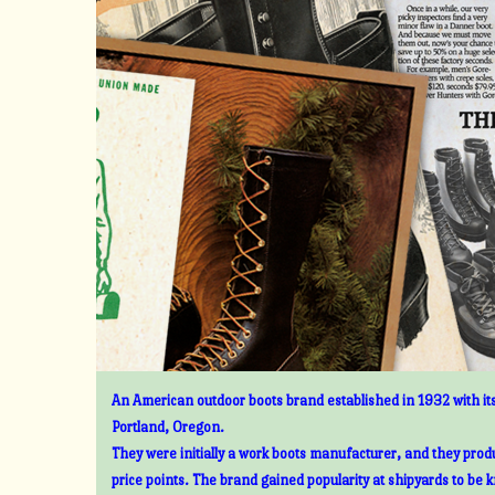
An American outdoor boots brand established in 1932 with its
Portland, Oregon.
They were initially a work boots manufacturer, and they prod
price points. The brand gained popularity at shipyards to be 