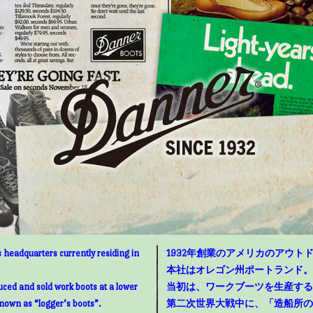
 headquarters currently residing in
1932年創業のアメリカのアウトド
本社はオレゴン州ポートランド。
uced and sold work boots at a lower
当初は、ワークブーツを生産する
known as “logger’s boots”.
第二次世界大戦中に、「造船所の