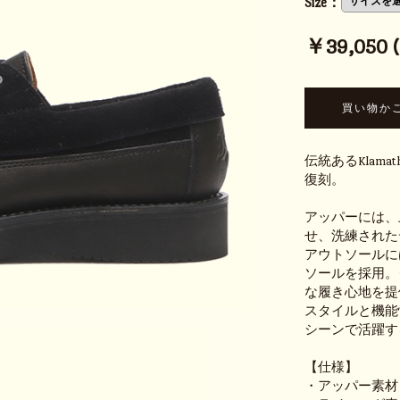
Size：
￥39,050 (t
伝統あるKlam
復刻。
アッパーには、
せ、洗練された
アウトソールには
ソールを採用。
な履き心地を提
スタイルと機能
シーンで活躍す
【仕様】
・アッパー素材