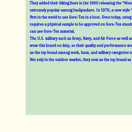
They added their hiking lines in the 1960 releasing the “Mount
extremely popular among backpackers. In 1979, a new style 
first in the world to use Gore-Tex in a boot. Even today, usin
requires a physical sample to be approved on Gore-Tex standa
can use Gore-Tex material.
The U.S. military such as Army, Navy, and Air Force as well 
wear this brand on duty, so their quality and performance ar
as the top brand among work, hunt, and military categories t
Not only in the outdoor market, they seat as the top brand as