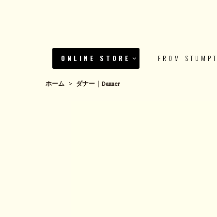
ONLINE STORE
FROM STUMP
ホーム
>
ダナー｜Danner