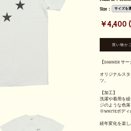
Size：
￥4,400 (t
【DANNER 
オリジナルスタ
ツ。
【加工】
洗濯や着用を繰
ジのような色落
※WHITEボ
経年変化を楽し