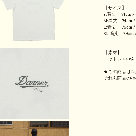
【サイズ】
S:着丈 71cm /
M:着丈 74cm /
L:着丈 76cm /
XL:着丈 79cm 
【素材】
コットン 100%
★この商品は特
それも商品の特