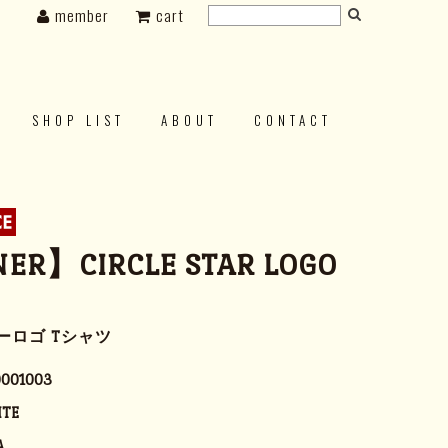
member
cart
SHOP LIST
ABOUT
CONTACT
ER】CIRCLE STAR LOGO
ーロゴ Tシャツ
0001003
ITE
A