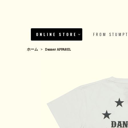
ONLINE STORE
FROM STUMP
ホーム
>
Danner APPAREL