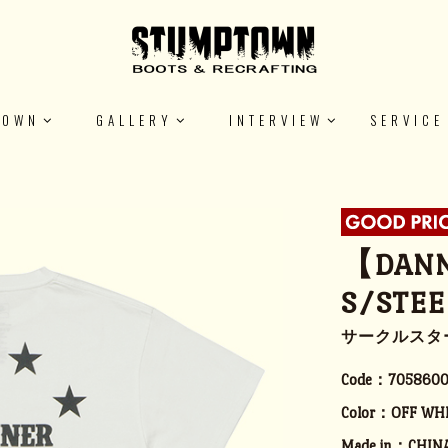
TOWN
GALLERY
INTERVIEW
SERVICE
【DANN
S/STEE
サークルスタ
Code：
705860
Color：
OFF WH
Made in：
CHIN