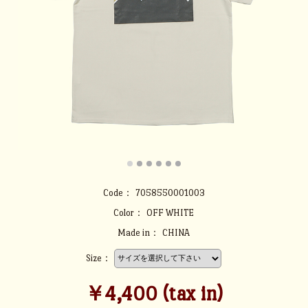
Code：
7058550001003
Color：
OFF WHITE
Made in：
CHINA
Size：
￥4,400 (tax in)