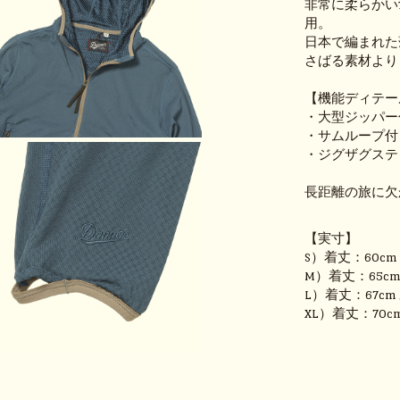
非常に柔らかい1
用。
日本で編まれた
さばる素材より
【機能ディテー
・大型ジッパー
・サムループ付
・ジグザグステ
長距離の旅に欠
【実寸】
S）着丈：60cm 
M）着丈：65cm 
L）着丈：67cm 
XL）着丈：70cm