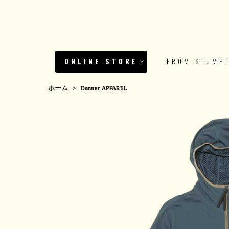
ONLINE STORE
FROM STUMP
ホーム
>
Danner APPAREL