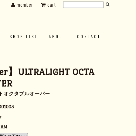
member
cart
SHOP LIST
ABOUT
CONTACT
er】ULTRALIGHT OCTA
VER
トオクタプルオーバー
001003
r
NAM