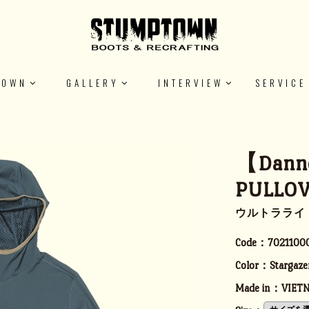
TOWN
GALLERY
INTERVIEW
SERVICE
【Dann
PULLO
ウルトラライ
Code：
7021100
Color：
Stargaze
Made in：
VIET