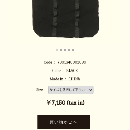
Code：
7001340002099
Color：
BLACK
Made in：
CHINA
Size：
￥7,150 (tax in)