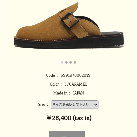
Code：
6991970002019
Color：
S/CARAMEL
Made in：
JAPAN
Size：
￥26,400 (tax in)