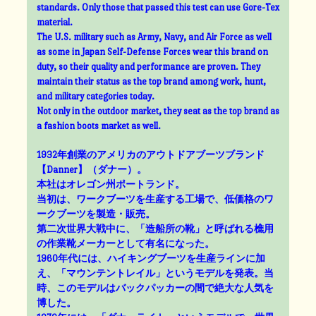
standards. Only those that passed this test can use Gore-Tex
material.
The U.S. military such as Army, Navy, and Air Force as well
as some in Japan Self-Defense Forces wear this brand on
duty, so their quality and performance are proven. They
maintain their status as the top brand among work, hunt,
and military categories today.
Not only in the outdoor market, they seat as the top brand as
a fashion boots market as well.
1932年創業のアメリカのアウトドアブーツブランド
【Danner】（ダナー）。
本社はオレゴン州ポートランド。
当初は、ワークブーツを生産する工場で、低価格のワ
ークブーツを製造・販売。
第二次世界大戦中に、「造船所の靴」と呼ばれる樵用
の作業靴メーカーとして有名になった。
1960年代には、ハイキングブーツを生産ラインに加
え、「マウンテントレイル」というモデルを発表。当
時、このモデルはバックパッカーの間で絶大な人気を
博した。