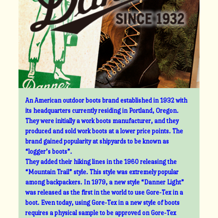
An American outdoor boots brand established in 1932 with
its headquarters currently residing in Portland, Oregon.
They were initially a work boots manufacturer, and they
produced and sold work boots at a lower price points. The
brand gained popularity at shipyards to be known as
“logger’s boots”.
They added their hiking lines in the 1960 releasing the
“Mountain Trail” style. This style was extremely popular
among backpackers. In 1979, a new style “Danner Light”
was released as the first in the world to use Gore-Tex in a
boot. Even today, using Gore-Tex in a new style of boots
requires a physical sample to be approved on Gore-Tex