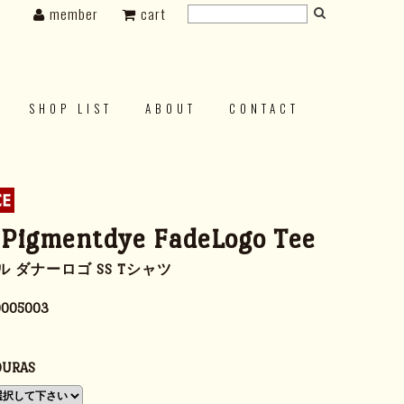
member
cart
SHOP LIST
ABOUT
CONTACT
Pigmentdye FadeLogo Tee
 ダナーロゴ SS Tシャツ
0005003
URAS