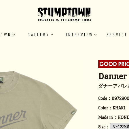
TOWN
GALLERY
INTERVIEW
SERVICE
Danner 
ダナーアパレル
Code：
697290
Color：
KHAKI
Made in：
HOND
Size：