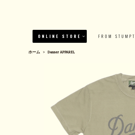
ONLINE STORE
FROM STUMP
ホーム
>
Danner APPAREL