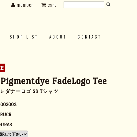
member
cart
SHOP LIST
ABOUT
CONTACT
Pigmentdye FadeLogo Tee
 ダナーロゴ SS Tシャツ
0002003
PRUCE
URAS