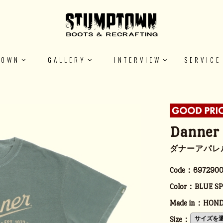
TOWN
GALLERY
INTERVIEW
SERVICE
Danner 
ダナーアパレル
Code：
697290
Color：
BLUE S
Made in：
HOND
Size：