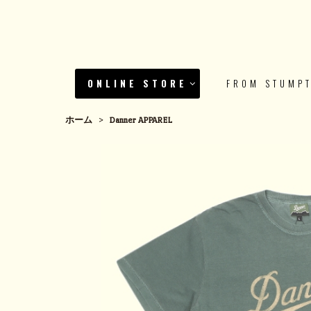
ONLINE STORE
FROM STUMP
ホーム
>
Danner APPAREL