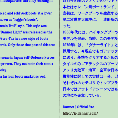
 headquarters currently residing in
1932年創業のアメリカのアウトド
本社はオレゴン州ポートランド。
uced and sold work boots at a lower
当初は、ワークブーツを生産する
known as “logger’s boots”.
第二次世界大戦中に、「造船所の
ain Trail” style. This style was
った。
“Danner Light” was released as the
1960年代には、ハイキングブ
g Gore-Tex in a new style of boots
モデルを発表。当時、このモデル
rds. Only those that passed this test
1979年には、「ダナーライト
採用する。今現在でもゴアテック
as some in Japan Self-Defense Forces
に送り、基準をクリアするための
e proven. They maintain their status
タイルのみゴアテックスのブーツ
oday.
アメリカ陸軍・海軍・空軍や日本
 a fashion boots market as well.
機能性に関しての実績は十分。 
それぞれのカテゴリでトップブラ
日本ではアウトドアシーンではも
の地位を確立している。
Danner | Official Site
http://jp.danner.com/