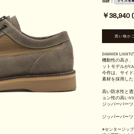
Size：
￥38,940 (t
DANNER L
機動性の高さ、
ットモデルがCASC
今作は、サイド
素材を採用した
高い防水性と透湿
ョン性の高いVI
ジッパーパーツ
ジッパーパーツ
※センタージッ