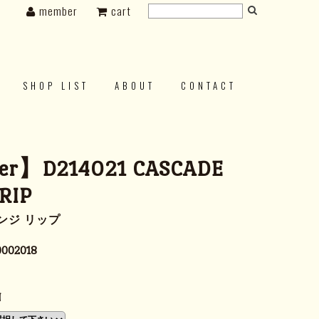
member
cart
SHOP LIST
ABOUT
CONTACT
er】D214021 CASCADE
RIP
ンジ リップ
0002018
N