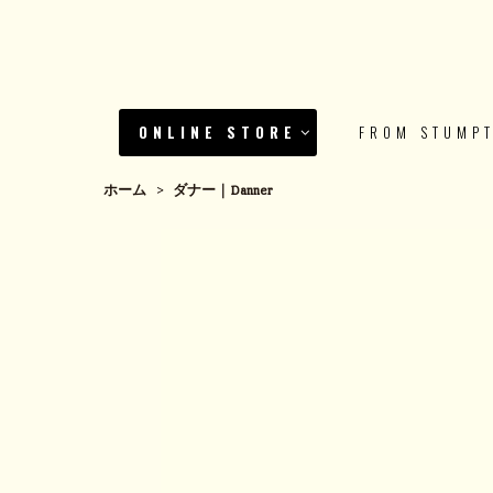
ONLINE STORE
FROM STUMP
ホーム
>
ダナー｜Danner