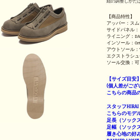
紐の調整しかた
【商品特性】
アッパー：スム
サイドパネル：
ライニング：DAN
インソール：Ortho
アウトソール：VIB
エクストラシュ
ソール交換：可
【サイズ目安
(個人差がござ
こちらの商品の
スタッフHIRAI
こちらのモデル
足長（ソックス着
足幅（ソックス着
履き心地の好