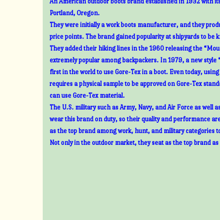
An American outdoor boots brand established in 1932 with its
Portland, Oregon.
They were initially a work boots manufacturer, and they prod
price points. The brand gained popularity at shipyards to be 
They added their hiking lines in the 1960 releasing the “Mount
extremely popular among backpackers. In 1979, a new style 
first in the world to use Gore-Tex in a boot. Even today, usin
requires a physical sample to be approved on Gore-Tex standa
can use Gore-Tex material.
The U.S. military such as Army, Navy, and Air Force as well 
wear this brand on duty, so their quality and performance ar
as the top brand among work, hunt, and military categories t
Not only in the outdoor market, they seat as the top brand as