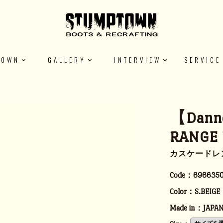
TOWN
GALLERY
INTERVIEW
SERVICE
【Dann
RANGE 
カスケードレ
Code：
696635
Color：
S.BEIGE
Made in：
JAPA