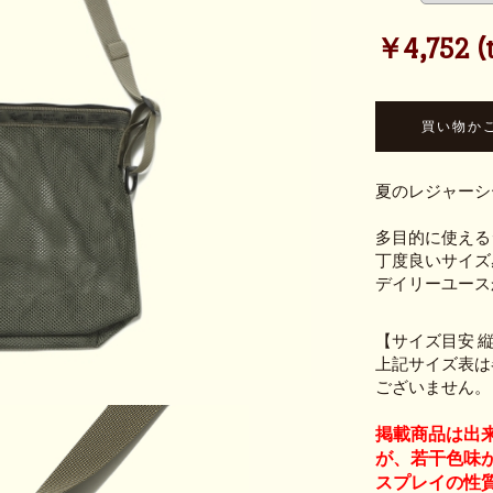
￥4,752 (t
夏のレジャーシ
多目的に使える
丁度良いサイズ
デイリーユース
【サイズ目安 縦
上記サイズ表は
ございません。
掲載商品は出
が、若干色味
スプレイの性