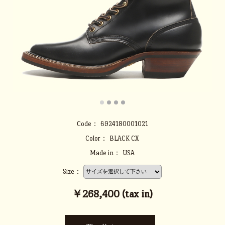
Code：
6924180001021
Color：
BLACK CX
Made in：
USA
Size：
￥268,400 (tax in)