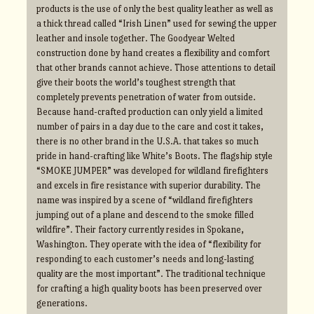
products is the use of only the best quality leather as well as
a thick thread called “Irish Linen” used for sewing the upper
leather and insole together. The Goodyear Welted
construction done by hand creates a flexibility and comfort
that other brands cannot achieve. Those attentions to detail
give their boots the world’s toughest strength that
completely prevents penetration of water from outside.
Because hand-crafted production can only yield a limited
number of pairs in a day due to the care and cost it takes,
there is no other brand in the U.S.A. that takes so much
pride in hand-crafting like White’s Boots. The flagship style
“SMOKE JUMPER” was developed for wildland firefighters
and excels in fire resistance with superior durability. The
name was inspired by a scene of “wildland firefighters
jumping out of a plane and descend to the smoke filled
wildfire”. Their factory currently resides in Spokane,
Washington. They operate with the idea of “flexibility for
responding to each customer’s needs and long-lasting
quality are the most important”. The traditional technique
for crafting a high quality boots has been preserved over
generations.