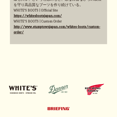
を守り高品質なブーツを作り続けている。
WHITE'S BOOTS | Official Site
https://whitesbootsjapan.com/
WHITE’S BOOTS | Custom Order
http://www.stumptownjapan.com/whites-boots/custom-
order/