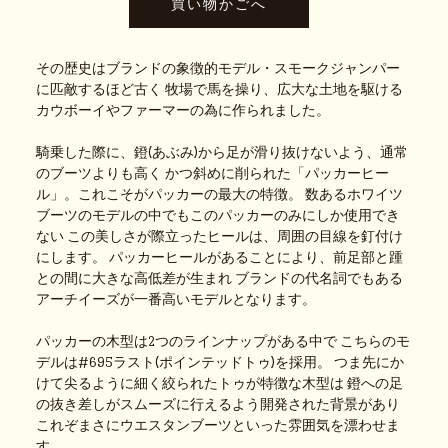
その歴史はブランドの象徴的モデル・スモークジャンパー
に匹敵するほど古く 牧場で馬を操り、広大な土地を駆ける
カウボーイやファーマーの為に作られました。
騎乗した際に、鐙(あぶみ)から足が滑り抜けないよう、通常
のブーツよりも高く かつ斜めに削られた「パッカーヒー
ル」。これこそがパッカーの最大の特徴。 数あるホワイツ
ブーツのモデルの中でもこのパッカーのみにしか使用でき
ない この美しさが際立ったヒールは、周囲の目線を釘付け
にします。 パッカーヒールがあることにより、前足部と踵
との間に大きな高低差が生まれ ブランドの代名詞でもある
アーチイーズが一番高いモデルとなります。
パッカーの木型は2つのラインナップがある中で こちらのモ
デルは#695ラスト(ポインテッドトゥ)を採用。 つま先にか
けて尖るように細く絞られたトゥが特徴な木型は 鐙への足
の抜き差しがスムーズに行えるよう開発された背景があり
これぞまさにウエスタンブーツといった雰囲気を漂わせま
す。