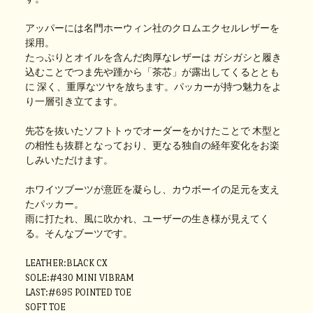
アッパーには名門ホーウィン社のクロムエクセルレザーを
採用。
たっぷりとオイルを含んだ肉厚なレザーは ガシガシと履き
込むことでつま先や踵から「茶芯」が露出してくるととも
に 深く、重厚なツヤを放ちます。パッカーが持つ魅力をよ
り一層引き立てます。
先芯を抜いたソフトトゥでオーダーをかけたことで 木型と
の相性も抜群となっており、更なる独自の経年変化をお楽
しみいただけます。
ホワイツブーツが意匠を凝らし、カウボーイの足元を支え
たパッカー。
雨に打たれ、風に吹かれ、ユーザーの生き様が見えてく
る。そんなブーツです。
LEATHER:BLACK CX
SOLE:#430 MINI VIBRAM
LAST:#695 POINTED TOE
SOFT TOE