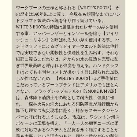
ワークブーツの王様と称される【WHITE’S BOOTS】 そ
の歴史は140年以上に渡り、今現在も頑固なまでにハン
ドクラフト製法の伝統を守り作り続けている。
WHITE’S BOOTSの特徴は厳選されたレザーのみを使用
する事、アッパーレザーとインソールを縫う【アイリ
ッシュ・リネン】と呼ばれる太い糸を使用する事。 ハ
ンドクラフトによるグッドイヤーウエルト製法は他社
では実現できない柔軟性と快適性を生み出す。それら
細部に渡るこだわりは、外からの水の浸透を完璧に防
ぎ世界最高峰と呼ばれる強度を与える。ハンドクラフ
トはとても手間やコストが掛かり１日に限られた足数
しか作れないため、【WHITE’S BOOTS】ほど手作業に
こだわっているブーツブランドはアメリカでもほとん
どない。 フラッグシップモデルの【SMOKE JUMPER】
は、森林降下消防士用の靴として耐火性、強度に優
れ、「森林火災の消火にあたる消防隊員が飛行機から
降下し煙立つ火災現場に赴く」様からスモークジャン
パーと呼ばれるようになる。 現在は、ワシントン州ス
ポケーンに工場を構え、「一人一人の顧客ニーズに柔
軟に対応できるシステムと品質を永く維持することが
最も大事」という理念のもと、頑なに昔ながらの製法