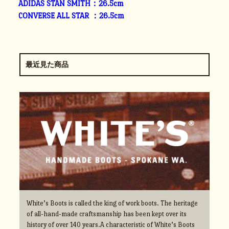
ADIDAS STAN SMITH：26.5cm
CONVERSE ALL STAR ：26.5cm
最近見た商品
White’s Boots is called the king of work boots. The heritage
of all-hand-made craftsmanship has been kept over its
history of over 140 years.A characteristic of White’s Boots