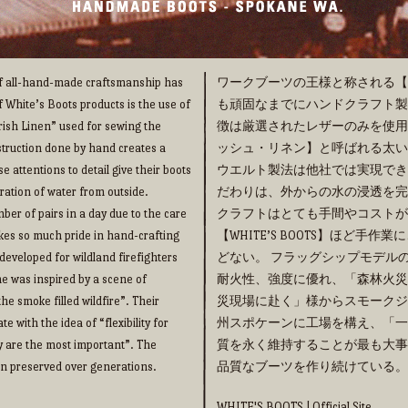
 of all-hand-made craftsmanship has
ワークブーツの王様と称される【WHI
f White’s Boots products is the use of
も頑固なまでにハンドクラフト製法の
“Irish Linen” used for sewing the
徴は厳選されたレザーのみを使用
truction done by hand creates a
ッシュ・リネン】と呼ばれる太い
e attentions to detail give their boots
ウエルト製法は他社では実現でき
ration of water from outside.
だわりは、外からの水の浸透を完
ber of pairs in a day due to the care
クラフトはとても手間やコストが
takes so much pride in hand-crafting
【WHITE’S BOOTS】ほど
eveloped for wildland firefighters
どない。 フラッグシップモデルの【
me was inspired by a scene of
耐火性、強度に優れ、「森林火災
he smoke filled wildfire”. Their
災現場に赴く」様からスモークジ
 with the idea of “flexibility for
州スポケーンに工場を構え、「一
y are the most important”. The
質を永く維持することが最も大事
een preserved over generations.
品質なブーツを作り続けている。
WHITE'S BOOTS | Official Site