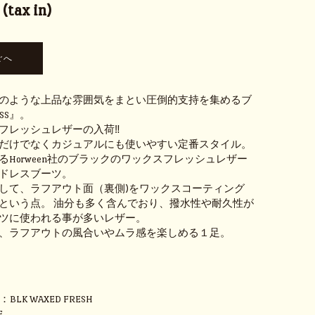
tax in)
のような上品な雰囲気をまとい圧倒的支持を集めるブ
ESS』。
フレッシュレザーの入荷‼
だけでなくカジュアルにも使いやすい定番スタイル。
るHorween社のブラックのワックスフレッシュレザー
ドレスブーツ。
して、ラフアウト面（裏側)をワックスコーティング
という点。 油分も多く含んでおり、撥水性や耐久性が
ツに使われる事が多いレザー。
、ラフアウトの風合いやムラ感を楽しめる１足。
H
R：BLK WAXED FRESH
E