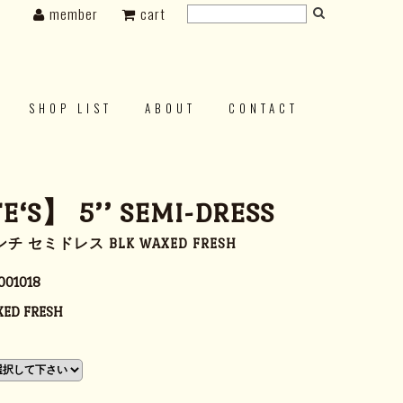
member
cart
SHOP LIST
ABOUT
CONTACT
‘S】 5’’ SEMI-DRESS
チ セミドレス BLK WAXED FRESH
001018
XED FRESH