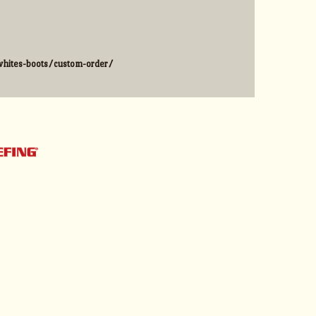
hites-boots/custom-order/