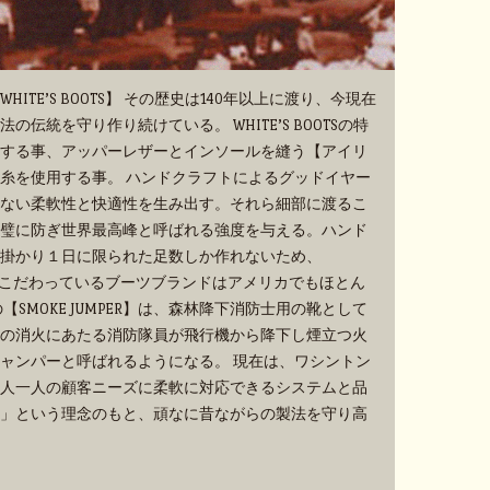
TE’S BOOTS】 その歴史は140年以上に渡り、今現在
伝統を守り作り続けている。 WHITE’S BOOTSの特
する事、アッパーレザーとインソールを縫う【アイリ
糸を使用する事。 ハンドクラフトによるグッドイヤー
ない柔軟性と快適性を生み出す。それら細部に渡るこ
璧に防ぎ世界最高峰と呼ばれる強度を与える。ハンド
掛かり１日に限られた足数しか作れないため、
手作業にこだわっているブーツブランドはアメリカでもほとん
SMOKE JUMPER】は、森林降下消防士用の靴として
の消火にあたる消防隊員が飛行機から降下し煙立つ火
ャンパーと呼ばれるようになる。 現在は、ワシントン
人一人の顧客ニーズに柔軟に対応できるシステムと品
」という理念のもと、頑なに昔ながらの製法を守り高