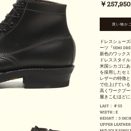
￥257,950 (
ドレスシューズ
ーツ『SEMI DR
新色のワックス
ドレススタイル
米国シカゴにあ
を採用したセミ
レザーの特徴と
で仕上げている
高くワークブー
履きこむほどに
LAST：＃55
WIDTH : E
HEIGHT：5 INC
UPPER LEATHE
MID SOLE:SINGL