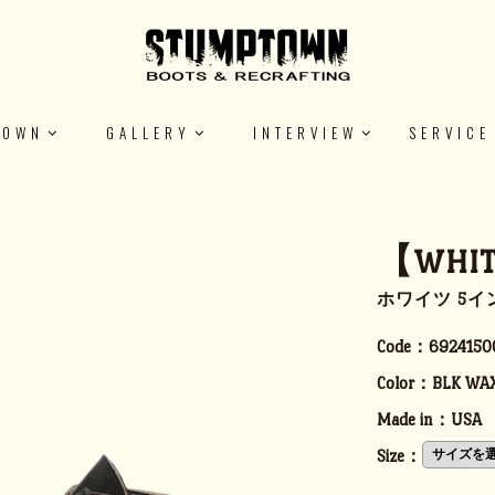
TOWN
GALLERY
INTERVIEW
SERVICE
【WHITE
ホワイツ 5イン
Code：
6924150
Color：
BLK WA
Made in：
USA
Size：