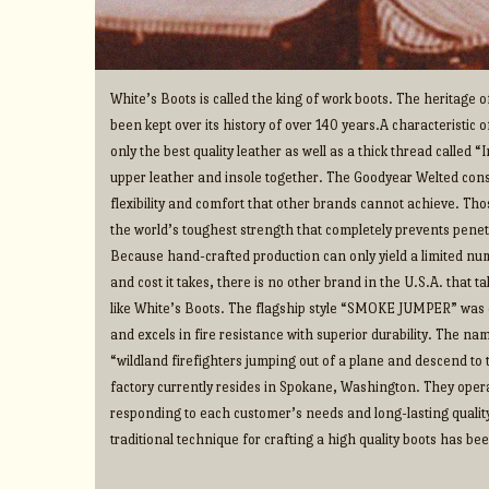
White’s Boots is called the king of work boots. The heritage
been kept over its history of over 140 years.A characteristic o
only the best quality leather as well as a thick thread called 
upper leather and insole together. The Goodyear Welted cons
flexibility and comfort that other brands cannot achieve. Thos
the world’s toughest strength that completely prevents penet
Because hand-crafted production can only yield a limited num
and cost it takes, there is no other brand in the U.S.A. that 
like White’s Boots. The flagship style “SMOKE JUMPER” was d
and excels in fire resistance with superior durability. The na
“wildland firefighters jumping out of a plane and descend to t
factory currently resides in Spokane, Washington. They operate
responding to each customer’s needs and long-lasting qualit
traditional technique for crafting a high quality boots has b