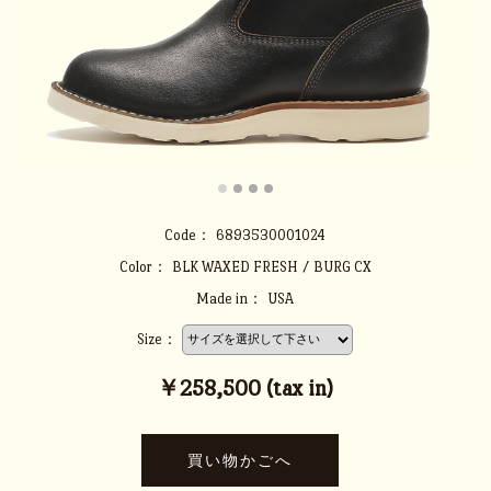
Code：
6893530001024
Color：
BLK WAXED FRESH / BURG CX
Made in：
USA
Size：
￥258,500 (tax in)