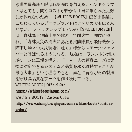
ぎ世界最高峰と呼ばれる強度を与える。ハンドクラフ
トはとても手間やコストが掛かり１日に限られた足数
しか作れないため、【WHITE’S BOOTS】ほど手作業に
こだわっているブーツブランドはアメリカでもほとん
どない。 フラッグシップモデルの【SMOKE JUMPER】
は、森林降下消防士用の靴として耐火性、強度に優
れ、「森林火災の消火にあたる消防隊員が飛行機から
降下し煙立つ火災現場に赴く」様からスモークジャン
パーと呼ばれるようになる。 現在は、ワシントン州ス
ポケーンに工場を構え、「一人一人の顧客ニーズに柔
軟に対応できるシステムと品質を永く維持することが
最も大事」という理念のもと、頑なに昔ながらの製法
を守り高品質なブーツを作り続けている。
WHITE'S BOOTS | Official Site
https://whitesbootsjapan.com/
WHITE’S BOOTS | Custom Order
http://www.stumptownjapan.com/whites-boots/custom-
order/