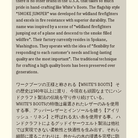
there is no other brand in the U.S.A. that takes so much
pride in hand-crafting like White’s Boots. The flagship style
“SMOKE JUMPER” was developed for wildland firefighters
and excels in fire resistance with superior durability. The
name was inspired by a scene of “wildland firefighters
jumping out of a plane and descend to the smoke filled
wildfire”. Their factory currently resides in Spokane,
Washington. They operate with the idea of “flexibility for
responding to each customer’s needs and long-lasting
quality are the most important”. The traditional technique
for crafting a high quality boots has been preserved over
generations.
ワークブーツの王様と称される【WHITE’S BOOTS】 そ
の歴史は140年以上に渡り、今現在も頑固なまでにハン
ドクラフト製法の伝統を守り作り続けている。
WHITE’S BOOTSの特徴は厳選されたレザーのみを使用
する事、アッパーレザーとインソールを縫う【アイリ
ッシュ・リネン】と呼ばれる太い糸を使用する事。 ハ
ンドクラフトによるグッドイヤーウエルト製法は他社
では実現できない柔軟性と快適性を生み出す。それら
細部に渡るこだわりは、外からの水の浸透を完璧に防