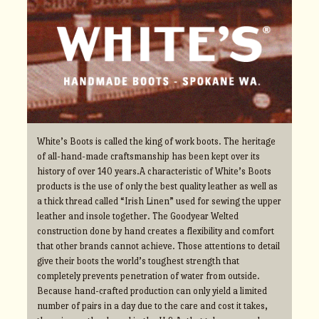
White’s Boots is called the king of work boots. The heritage
of all-hand-made craftsmanship has been kept over its
history of over 140 years.A characteristic of White’s Boots
products is the use of only the best quality leather as well as
a thick thread called “Irish Linen” used for sewing the upper
leather and insole together. The Goodyear Welted
construction done by hand creates a flexibility and comfort
that other brands cannot achieve. Those attentions to detail
give their boots the world’s toughest strength that
completely prevents penetration of water from outside.
Because hand-crafted production can only yield a limited
number of pairs in a day due to the care and cost it takes,