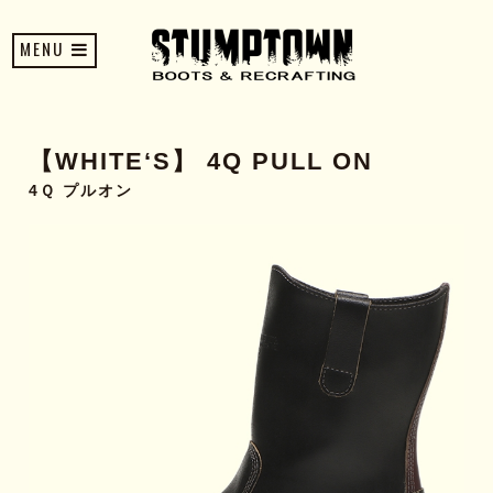
MENU
【WHITE‘S】 4Q PULL ON
4Ｑ プルオン