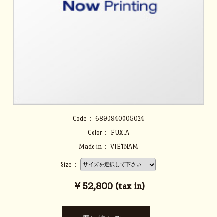
Code：
6890940005024
Color：
FUXIA
Made in：
VIETNAM
Size：
￥52,800 (tax in)