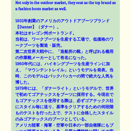
Not only in the outdoor market, they seat as the top brand as
a fashion boots market as well.
1932年創業のアメリカのアウトドアブーツブランド
【Danner】（ダナー）。
本社はオレゴン州ポートランド。
当初は、ワークブーツを生産する工場で、低価格のワ
ークブーツを製造・販売。
第二次世界大戦中に、「造船所の靴」と呼ばれる樵用
の作業靴メーカーとして有名になった。
1960年代には、ハイキングブーツを生産ラインに加
え、「マウンテントレイル」というモデルを発表。当
時、このモデルはバックパッカーの間で絶大な人気を
博した。
1979年には、「ダナーライト」というモデルで、世界
で初めてゴアテックスをブーツに採用する。今現在で
もゴアテックスを使用する際は、必ずゴアテックス社
にスタイル毎に送り、基準をクリアするための何段階
ものテストを行った上で、テストに合格したスタイル
のみゴアテックスのブーツとしている。
アメリカ陸軍・海軍・空軍や日本の一部自衛隊にもブ