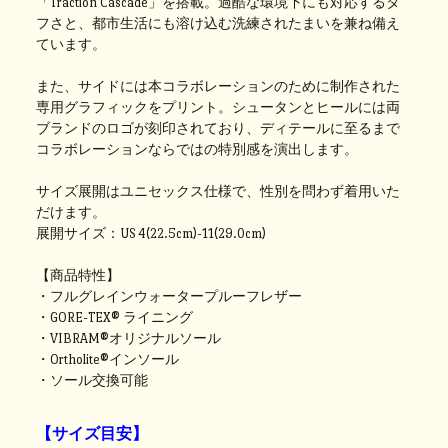
「Traction Cascade」を搭載。過酷な環境下にも対応するタ
フさと、都市生活にも溶け込む洗練されたまいを兼ね備え
ています。
また、サイドには本コラボレーションのために制作された
専用グラフィックをプリント。シュータンとヒールには両
ブランドのロゴが刻印されており、ディテールに至るまで
コラボレーションならではの特別感を演出します。
サイズ展開はユニセックス仕様で、性別を問わず着用いた
だけます。
展開サイズ：US 4(22.5cm)-11(29.0cm)
【商品特性】
・フルグレインウォータープルーフレザー
・GORE-TEX® ライニング
・VIBRAM®オリジナルソール
・Ortholite®インソール
・ソール交換可能
【サイズ目安】