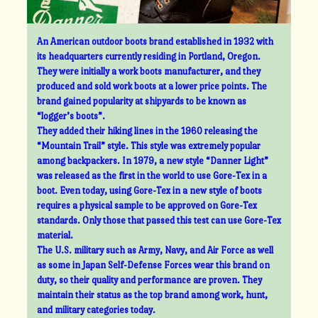
An American outdoor boots brand established in 1932 with
its headquarters currently residing in Portland, Oregon.
They were initially a work boots manufacturer, and they
produced and sold work boots at a lower price points. The
brand gained popularity at shipyards to be known as
“logger’s boots”.
They added their hiking lines in the 1960 releasing the
“Mountain Trail” style. This style was extremely popular
among backpackers. In 1979, a new style “Danner Light”
was released as the first in the world to use Gore-Tex in a
boot. Even today, using Gore-Tex in a new style of boots
requires a physical sample to be approved on Gore-Tex
standards. Only those that passed this test can use Gore-Tex
material.
The U.S. military such as Army, Navy, and Air Force as well
as some in Japan Self-Defense Forces wear this brand on
duty, so their quality and performance are proven. They
maintain their status as the top brand among work, hunt,
and military categories today.