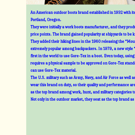
An American outdoor boots brand established in 1932 with its
Portland, Oregon.
They were initially a work boots manufacturer, and they prod
price points. The brand gained popularity at shipyards to be 
They added their hiking lines in the 1960 releasing the “Mount
extremely popular among backpackers. In 1979, a new style 
first in the world to use Gore-Tex in a boot. Even today, usin
requires a physical sample to be approved on Gore-Tex standa
can use Gore-Tex material.
The U.S. military such as Army, Navy, and Air Force as well 
wear this brand on duty, so their quality and performance ar
as the top brand among work, hunt, and military categories t
Not only in the outdoor market, they seat as the top brand as