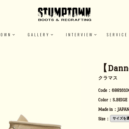
TOWN
GALLERY
INTERVIEW
SERVICE
【Dann
クラマス
Code：
6881610
Color：
S.BEIGE
Made in：
JAPA
Size：