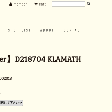
member
cart
SHOP LIST
ABOUT
CONTACT
er】D218704 KLAMATH
002018
N