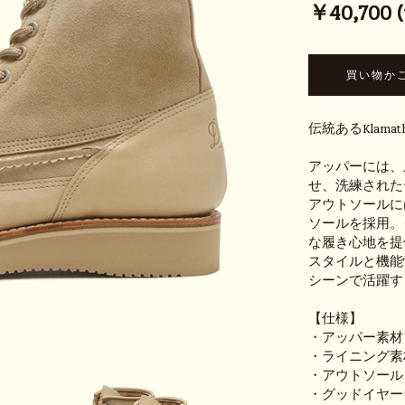
￥40,700 (t
伝統あるKlam
アッパーには、
せ、洗練された
アウトソールには
ソールを採用。
な履き心地を提
スタイルと機能
シーンで活躍す
【仕様】
・アッパー素材
・ライニング素
・アウトソール：VI
・グッドイヤー