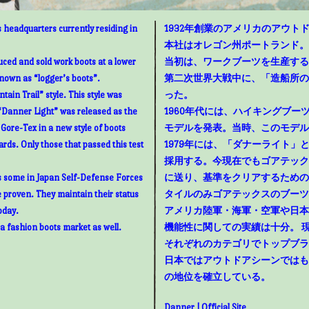
 headquarters currently residing in
1932年創業のアメリカのアウトド
本社はオレゴン州ポートランド。
uced and sold work boots at a lower
当初は、ワークブーツを生産する
known as “logger’s boots”.
第二次世界大戦中に、「造船所の
ain Trail” style. This style was
った。
“Danner Light” was released as the
1960年代には、ハイキングブ
g Gore-Tex in a new style of boots
モデルを発表。当時、このモデル
rds. Only those that passed this test
1979年には、「ダナーライト
採用する。今現在でもゴアテック
as some in Japan Self-Defense Forces
に送り、基準をクリアするための
e proven. They maintain their status
タイルのみゴアテックスのブーツ
oday.
アメリカ陸軍・海軍・空軍や日本
 a fashion boots market as well.
機能性に関しての実績は十分。 
それぞれのカテゴリでトップブラ
日本ではアウトドアシーンではも
の地位を確立している。
Danner | Official Site