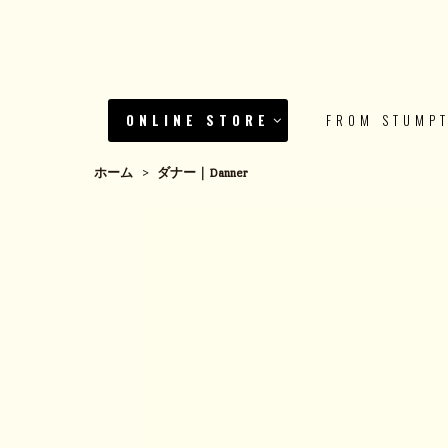
ONLINE STORE
FROM STUMP
ホーム
>
ダナー｜Danner