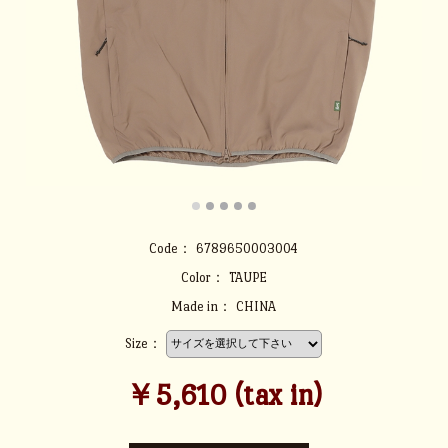
Code：
6789650003004
Color：
TAUPE
Made in：
CHINA
Size：
￥5,610 (tax in)