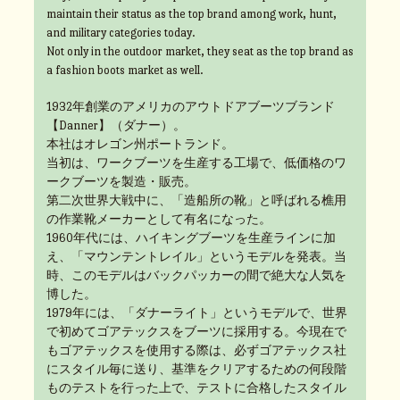
maintain their status as the top brand among work, hunt,
and military categories today.
Not only in the outdoor market, they seat as the top brand as
a fashion boots market as well.
1932年創業のアメリカのアウトドアブーツブランド
【Danner】（ダナー）。
本社はオレゴン州ポートランド。
当初は、ワークブーツを生産する工場で、低価格のワ
ークブーツを製造・販売。
第二次世界大戦中に、「造船所の靴」と呼ばれる樵用
の作業靴メーカーとして有名になった。
1960年代には、ハイキングブーツを生産ラインに加
え、「マウンテントレイル」というモデルを発表。当
時、このモデルはバックパッカーの間で絶大な人気を
博した。
1979年には、「ダナーライト」というモデルで、世界
で初めてゴアテックスをブーツに採用する。今現在で
もゴアテックスを使用する際は、必ずゴアテックス社
にスタイル毎に送り、基準をクリアするための何段階
ものテストを行った上で、テストに合格したスタイル