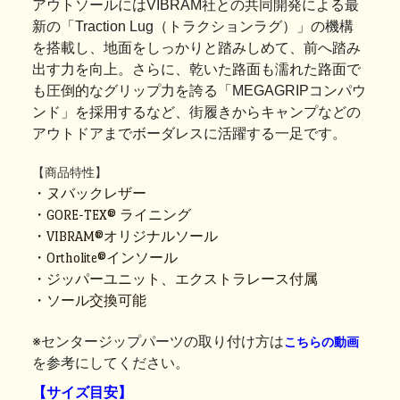
アウトソールにはVIBRAM社との共同開発による最
新の「Traction Lug（トラクションラグ）」の機構
を搭載し、地面をしっかりと踏みしめて、前へ踏み
出す力を向上。さらに、乾いた路面も濡れた路面で
も圧倒的なグリップ力を誇る「MEGAGRIPコンパウ
ンド」を採用するなど、街履きからキャンプなどの
アウトドアまでボーダレスに活躍する一足です。
【商品特性】
・ヌバックレザー
・GORE-TEX® ライニング
・VIBRAM®オリジナルソール
・Ortholite®インソール
・ジッパーユニット、エクストラレース付属
・ソール交換可能
※センタージップパーツの取り付け方は
こちらの動画
を参考にしてください。
【サイズ目安】