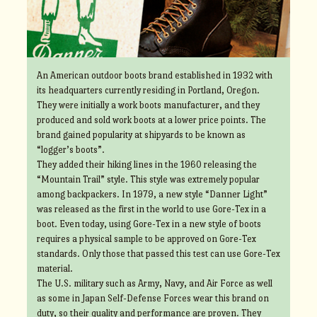
An American outdoor boots brand established in 1932 with
its headquarters currently residing in Portland, Oregon.
They were initially a work boots manufacturer, and they
produced and sold work boots at a lower price points. The
brand gained popularity at shipyards to be known as
“logger’s boots”.
They added their hiking lines in the 1960 releasing the
“Mountain Trail” style. This style was extremely popular
among backpackers. In 1979, a new style “Danner Light”
was released as the first in the world to use Gore-Tex in a
boot. Even today, using Gore-Tex in a new style of boots
requires a physical sample to be approved on Gore-Tex
standards. Only those that passed this test can use Gore-Tex
material.
The U.S. military such as Army, Navy, and Air Force as well
as some in Japan Self-Defense Forces wear this brand on
duty, so their quality and performance are proven. They