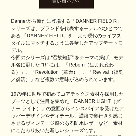
Dannerから新たに登場する「DANNER FIELD R」
シリーズは、ブランドを代表するモデルのひとつで
ある 「DANNER FIELD」を、より現代のライフス
タイルにマッチするように昇華したアップデートモ
デル。
今回のシリーズは “温故知新” をテーマに掲げ、モデ
ル名に冠した “R” には、「Reborn（生まれ変わ
る）」、「Revolution（革命）」、「Revival（復刻
／復活）」など複数の意味が込められています。
1979年に世界で初めてゴアテックス素材を採用した
ブーツとして注目を集めた「DANNER LIGHT（ダ
ナー ライト）」の意匠からインスパイアを受けたア
ッパーデザインやディテール、濃淡で奥行きを感じ
させるヴィンテージ感のある防水レザーなど、素材
にこだわり抜いた新しいシューズです。