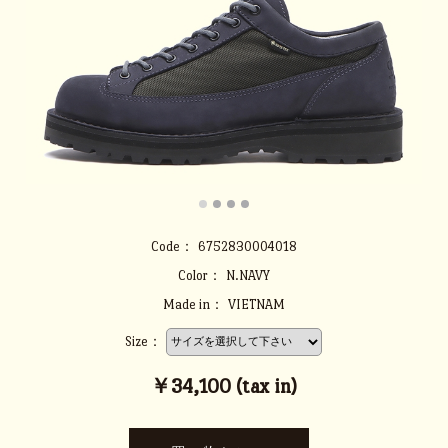
Code：
6752830004018
Color：
N.NAVY
Made in：
VIETNAM
Size：
￥34,100 (tax in)