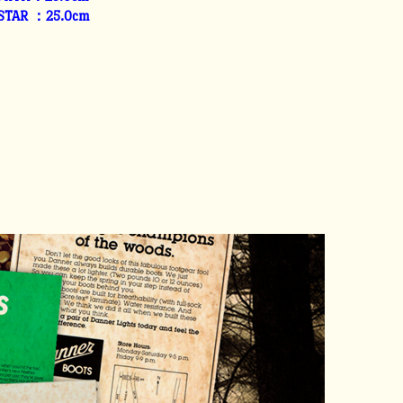
 STAR ：25.0cm