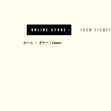
ONLINE STORE
FROM STUMP
ホーム
>
ダナー｜Danner