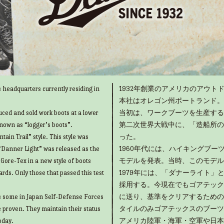
 headquarters currently residing in
1932年創業のアメリカのアウトド
本社はオレゴン州ポートランド。
uced and sold work boots at a lower
当初は、ワークブーツを生産する
known as “logger’s boots”.
第二次世界大戦中に、「造船所の
ain Trail” style. This style was
った。
“Danner Light” was released as the
1960年代には、ハイキングブ
g Gore-Tex in a new style of boots
モデルを発表。当時、このモデル
rds. Only those that passed this test
1979年には、「ダナーライト
採用する。今現在でもゴアテック
as some in Japan Self-Defense Forces
に送り、基準をクリアするための
e proven. They maintain their status
タイルのみゴアテックスのブーツ
oday.
アメリカ陸軍・海軍・空軍や日本