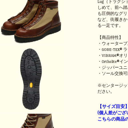
Lug（トラク
しめて、前へ踏
も圧倒的なグリ
など、街履きか
る一足です。
【商品特性】
・ウォータープ
・GORE-TEX®
・VIBRAM®
・Ortholite®
・ジッパーユニ
・ソール交換可
※センタージッ
ださい。
【サイズ目安
(個人差がござ
こちらの商品の