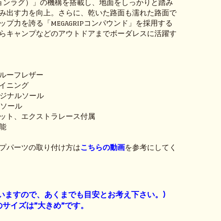
ションラグ）」の機構を搭載し、地面をしっかりと踏み
み出す力を向上。さらに、乾いた路面も濡れた路面で
ップ力を誇る「MEGAGRIPコンパウンド」を採用する
らキャンプなどのアウトドアまでボーダレスに活躍す
ルーフレザー
 ライニング
オリジナルソール
インソール
ット、エクストラレース付属
能
プパーツの取り付け方は
こちらの動画
を参考にしてく
】
いますので、あくまでも目安とお考え下さい。)
サイズは”大きめ”です。