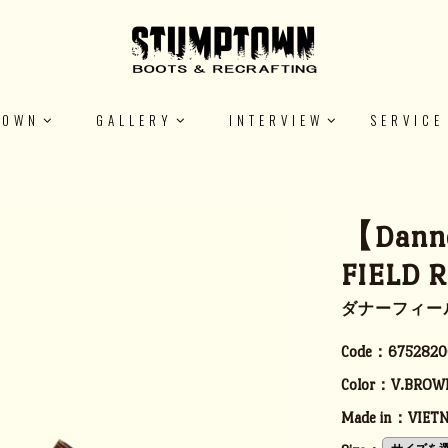
TOWN
GALLERY
INTERVIEW
SERVICE
【Dann
FIELD R
ダナーフィー
Code：
6752820
Color：
V.BROW
Made in：
VIET