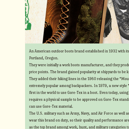
An American outdoor boots brand established in 1932 with its
Portland, Oregon.
They were initially a work boots manufacturer, and they prod
price points. The brand gained popularity at shipyards to be 
They added their hiking lines in the 1960 releasing the “Mount
extremely popular among backpackers. In 1979, a new style 
first in the world to use Gore-Tex in a boot. Even today, usin
requires a physical sample to be approved on Gore-Tex standa
can use Gore-Tex material.
The U.S. military such as Army, Navy, and Air Force as well 
wear this brand on duty, so their quality and performance ar
as the top brand among work, hunt, and military categories t