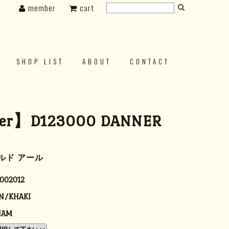
member
cart
SHOP LIST
ABOUT
CONTACT
er】D123000 DANNER
ルド アール
002012
N/KHAKI
NAM