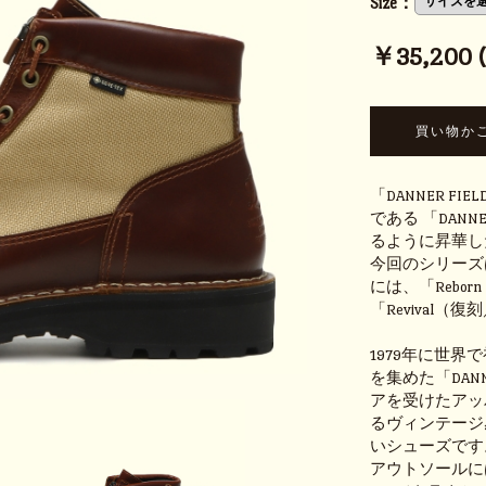
Size：
￥35,200 (t
「DANNER 
である 「DAN
るように昇華し
今回のシリーズは
には、「Rebor
「Revival
1979年に世
を集めた「DAN
アを受けたアッ
るヴィンテージ
いシューズです
アウトソールには