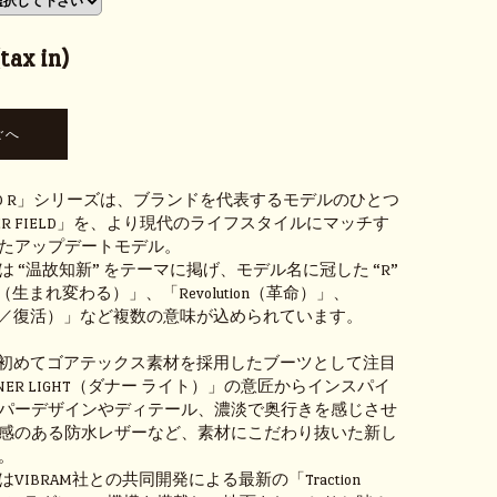
ax in)
FIELD R」シリーズは、ブランドを代表するモデルのひとつ
NER FIELD」を、より現代のライフスタイルにマッチす
たアップデートモデル。
 “温故知新” をテーマに掲げ、モデル名に冠した “R”
n（生まれ変わる）」、「Revolution（革命）」、
（復刻／復活）」など複数の意味が込められています。
界で初めてゴアテックス素材を採用したブーツとして注目
NER LIGHT（ダナー ライト）」の意匠からインスパイ
パーデザインやディテール、濃淡で奥行きを感じさせ
感のある防水レザーなど、素材にこだわり抜いた新し
。
VIBRAM社との共同開発による最新の「Traction