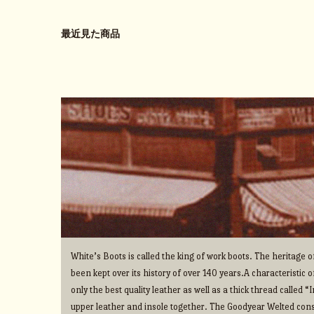
最近見た商品
White’s Boots is called the king of work boots. The heritage
been kept over its history of over 140 years.A characteristic o
only the best quality leather as well as a thick thread called 
upper leather and insole together. The Goodyear Welted cons