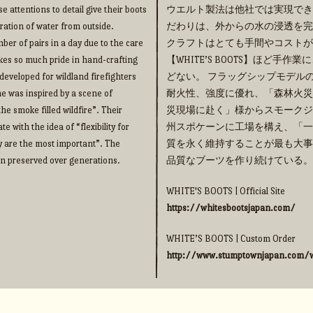
e attentions to detail give their boots
ウエルト製法は他社では実現でき
ration of water from outside.
だわりは、外からの水の浸透を完
ber of pairs in a day due to the care
クラフトはとても手間やコストが
takes so much pride in hand-crafting
【WHITE’S BOOTS】ほど
eveloped for wildland firefighters
どない。 フラッグシップモデルの【
me was inspired by a scene of
耐火性、強度に優れ、「森林火災
he smoke filled wildfire”. Their
災現場に赴く」様からスモークジ
 with the idea of “flexibility for
州スポケーンに工場を構え、「一
y are the most important”. The
質を永く維持することが最も大事
een preserved over generations.
品質なブーツを作り続けている。
WHITE'S BOOTS | Official Site
https://whitesbootsjapan.com/
WHITE’S BOOTS | Custom Order
http://www.stumptownjapan.com/w