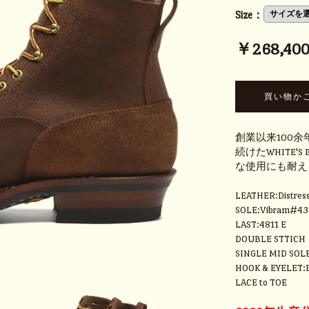
Size：
￥268,400 
創業以来100
続けたWHITE'
な使用にも耐え
LEATHER:Distres
SOLE:Vibram#4
LAST:4811 E
DOUBLE STTICH
SINGLE MID SOL
HOOK & EYELET:
LACE to TOE