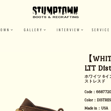
TOWN
GALLERY
INTERVIEW
SERVICE
【WHIT
LTT Dis
ホワイツ 6イ
ストレスド
Code：
6687720
Color：
DISTRE
Made in：
USA