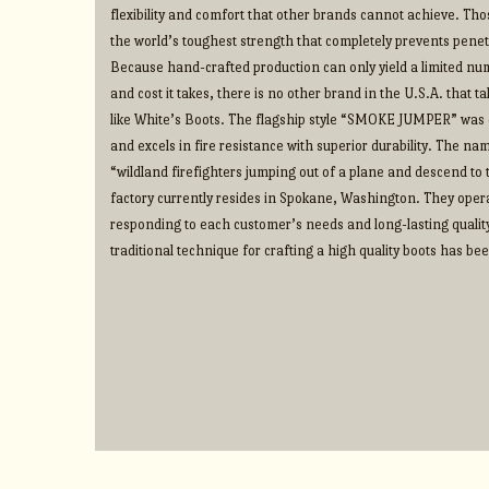
flexibility and comfort that other brands cannot achieve. Thos
the world’s toughest strength that completely prevents penet
Because hand-crafted production can only yield a limited num
and cost it takes, there is no other brand in the U.S.A. that 
like White’s Boots. The flagship style “SMOKE JUMPER” was d
and excels in fire resistance with superior durability. The na
“wildland firefighters jumping out of a plane and descend to t
factory currently resides in Spokane, Washington. They operate
responding to each customer’s needs and long-lasting qualit
traditional technique for crafting a high quality boots has b