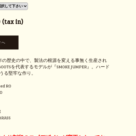
(tax in)
余年の歴史の中で、製法の根源を変える事無く生産され
S BOOTSを代表するモデルが『SMOKE JUMPER』。ハード
うる堅牢な作り。
sed RO
30
E
BRASS