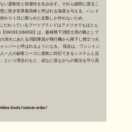
ない柔軟性と快適性を生み出す。それら細部に渡るこ
璧に防ぎ世界最高峰と呼ばれる強度を与える。ハンド
掛かり１日に限られた足数しか作れないため、
手作業にこだわっているブーツブランドはアメリカでもほとん
SMOKE JUMPER】は、森林降下消防士用の靴として
の消火にあたる消防隊員が飛行機から降下し煙立つ火
ャンパーと呼ばれるようになる。 現在は、ワシントン
人一人の顧客ニーズに柔軟に対応できるシステムと品
」という理念のもと、頑なに昔ながらの製法を守り高
hites-boots/custom-order/