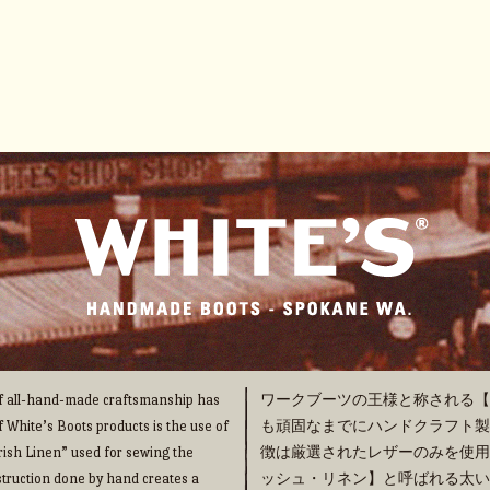
 of all-hand-made craftsmanship has
ワークブーツの王様と称される【WHI
f White’s Boots products is the use of
も頑固なまでにハンドクラフト製法の
“Irish Linen” used for sewing the
徴は厳選されたレザーのみを使用
truction done by hand creates a
ッシュ・リネン】と呼ばれる太い