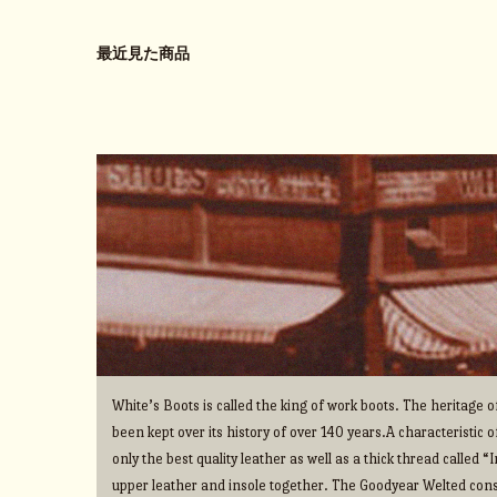
最近見た商品
White’s Boots is called the king of work boots. The heritage
been kept over its history of over 140 years.A characteristic o
only the best quality leather as well as a thick thread called 
upper leather and insole together. The Goodyear Welted cons