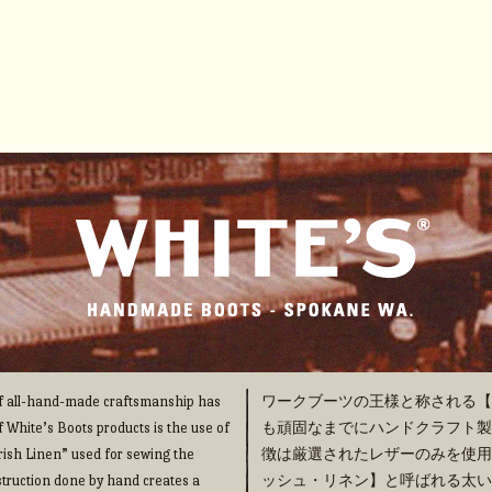
 of all-hand-made craftsmanship has
ワークブーツの王様と称される【WHI
f White’s Boots products is the use of
も頑固なまでにハンドクラフト製法の
“Irish Linen” used for sewing the
徴は厳選されたレザーのみを使用
truction done by hand creates a
ッシュ・リネン】と呼ばれる太い