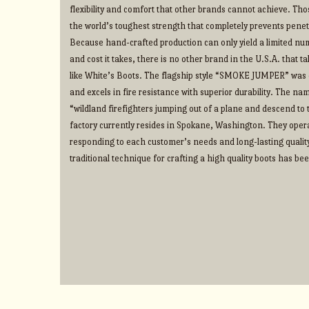
flexibility and comfort that other brands cannot achieve. Thos
the world’s toughest strength that completely prevents penet
Because hand-crafted production can only yield a limited num
and cost it takes, there is no other brand in the U.S.A. that 
like White’s Boots. The flagship style “SMOKE JUMPER” was d
and excels in fire resistance with superior durability. The na
“wildland firefighters jumping out of a plane and descend to t
factory currently resides in Spokane, Washington. They operate
responding to each customer’s needs and long-lasting qualit
traditional technique for crafting a high quality boots has b