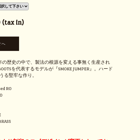
(tax in)
余年の歴史の中で、製法の根源を変える事無く生産され
S BOOTSを代表するモデルが『SMOKE JUMPER』。ハード
うる堅牢な作り。
sed RO
30
E
BRASS