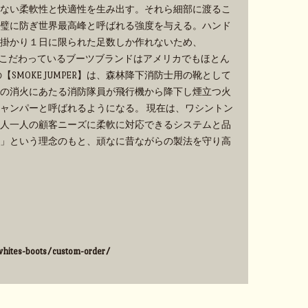
ない柔軟性と快適性を生み出す。それら細部に渡るこ
璧に防ぎ世界最高峰と呼ばれる強度を与える。ハンド
掛かり１日に限られた足数しか作れないため、
手作業にこだわっているブーツブランドはアメリカでもほとん
SMOKE JUMPER】は、森林降下消防士用の靴として
の消火にあたる消防隊員が飛行機から降下し煙立つ火
ャンパーと呼ばれるようになる。 現在は、ワシントン
人一人の顧客ニーズに柔軟に対応できるシステムと品
」という理念のもと、頑なに昔ながらの製法を守り高
hites-boots/custom-order/