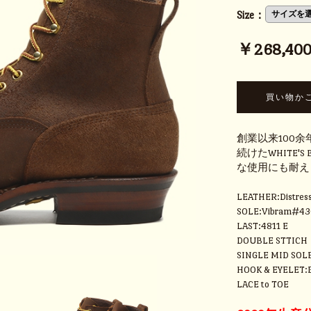
Size：
￥268,400 
創業以来100
続けたWHITE'
な使用にも耐え
LEATHER:Distres
SOLE:Vibram#4
LAST:4811 E
DOUBLE STTICH
SINGLE MID SOL
HOOK & EYELET:
LACE to TOE