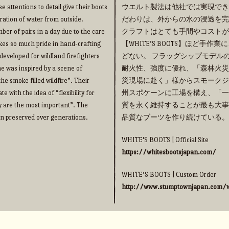
e attentions to detail give their boots
ウエルト製法は他社では実現でき
ration of water from outside.
だわりは、外からの水の浸透を完
ber of pairs in a day due to the care
クラフトはとても手間やコストが
takes so much pride in hand-crafting
【WHITE’S BOOTS】ほど
eveloped for wildland firefighters
どない。 フラッグシップモデルの【
me was inspired by a scene of
耐火性、強度に優れ、「森林火災
he smoke filled wildfire”. Their
災現場に赴く」様からスモークジ
 with the idea of “flexibility for
州スポケーンに工場を構え、「一
y are the most important”. The
質を永く維持することが最も大事
een preserved over generations.
品質なブーツを作り続けている。
WHITE'S BOOTS | Official Site
https://whitesbootsjapan.com/
WHITE’S BOOTS | Custom Order
http://www.stumptownjapan.com/w