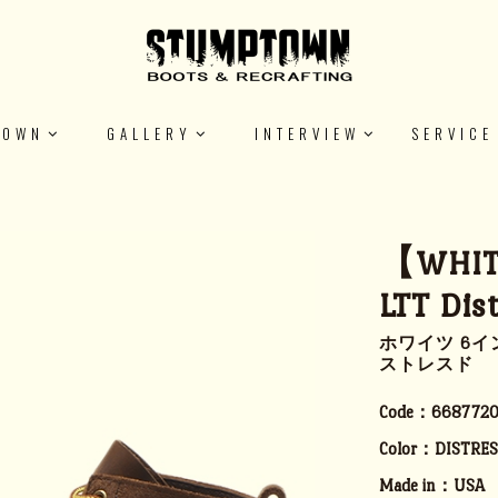
TOWN
GALLERY
INTERVIEW
SERVICE
【WHIT
LTT Dis
ホワイツ 6イ
ストレスド
Code：
6687720
Color：
DISTRE
Made in：
USA