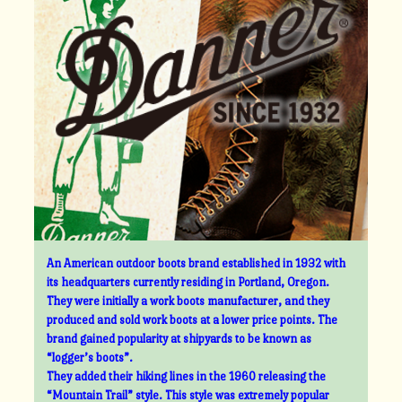
An American outdoor boots brand established in 1932 with
its headquarters currently residing in Portland, Oregon.
They were initially a work boots manufacturer, and they
produced and sold work boots at a lower price points. The
brand gained popularity at shipyards to be known as
“logger’s boots”.
They added their hiking lines in the 1960 releasing the
“Mountain Trail” style. This style was extremely popular