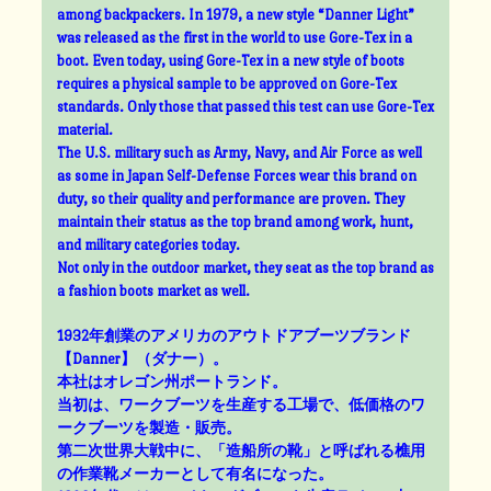
among backpackers. In 1979, a new style “Danner Light”
was released as the first in the world to use Gore-Tex in a
boot. Even today, using Gore-Tex in a new style of boots
requires a physical sample to be approved on Gore-Tex
standards. Only those that passed this test can use Gore-Tex
material.
The U.S. military such as Army, Navy, and Air Force as well
as some in Japan Self-Defense Forces wear this brand on
duty, so their quality and performance are proven. They
maintain their status as the top brand among work, hunt,
and military categories today.
Not only in the outdoor market, they seat as the top brand as
a fashion boots market as well.
1932年創業のアメリカのアウトドアブーツブランド
【Danner】（ダナー）。
本社はオレゴン州ポートランド。
当初は、ワークブーツを生産する工場で、低価格のワ
ークブーツを製造・販売。
第二次世界大戦中に、「造船所の靴」と呼ばれる樵用
の作業靴メーカーとして有名になった。