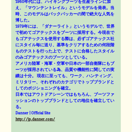
1960年代には、ハイキングブーツを生産ラインに加
え、「マウンテントレイル」というモデルを発表。当
時、このモデルはバックパッカーの間で絶大な人気を
博した。
1979年には、「ダナーライト」というモデルで、世界
で初めてゴアテックスをブーツに採用する。今現在で
もゴアテックスを使用する際は、必ずゴアテックス社
にスタイル毎に送り、基準をクリアするための何段階
ものテストを行った上で、テストに合格したスタイル
のみゴアテックスのブーツとしている。
アメリカ陸軍・海軍・空軍や日本の一部自衛隊にもブ
ーツが採用されている為、品質や機能性に関しての実
績は十分。 現在に至っても、ワーク、ハンティング、
ミリタリー、それぞれのカテゴリでトップブランドと
してのポジショニングを確立。
日本ではアウトドアシーンではもちろん、ブーツファ
ッションのトップブランドとしての地位を確立してい
る。
Danner | Official Site
http://jp.danner.com/