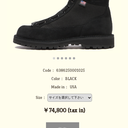
Code：
6386250001025
Color：
BLACK
Made in：
USA
Size：
￥74,800 (tax in)