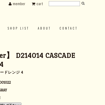
member
cart
SHOP LIST
ABOUT
CONTACT
r】 D214014 CASCADE
4
ードレンジ 4
001022
GRAY
N