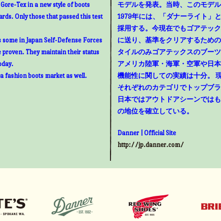
g Gore-Tex in a new style of boots
モデルを発表。当時、このモデル
rds. Only those that passed this test
1979年には、「ダナーライト
採用する。今現在でもゴアテック
as some in Japan Self-Defense Forces
に送り、基準をクリアするための
e proven. They maintain their status
タイルのみゴアテックスのブーツ
oday.
アメリカ陸軍・海軍・空軍や日本
 a fashion boots market as well.
機能性に関しての実績は十分。 
それぞれのカテゴリでトップブラ
日本ではアウトドアシーンではも
の地位を確立している。
Danner | Official Site
http://jp.danner.com/