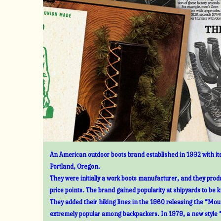
An American outdoor boots brand established in 1932 with its
Portland, Oregon.
They were initially a work boots manufacturer, and they prod
price points. The brand gained popularity at shipyards to be 
They added their hiking lines in the 1960 releasing the “Mount
extremely popular among backpackers. In 1979, a new style 