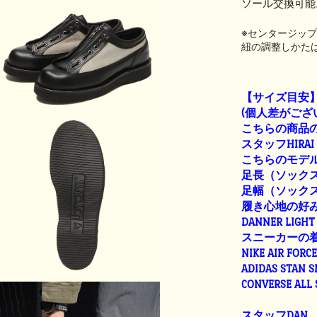
ソール交換可能
※センタージッ
紐の調整しかた
【サイズ目安
(個人差がござ
こちらの商品の
スタッフHIRAI
こちらのモデル
足長（ソックス着
足幅（ソックス着
履き心地の好
DANNER LIGHT 
スニーカーの
NIKE AIR FORC
ADIDAS STAN 
CONVERSE ALL
スタッフDAN