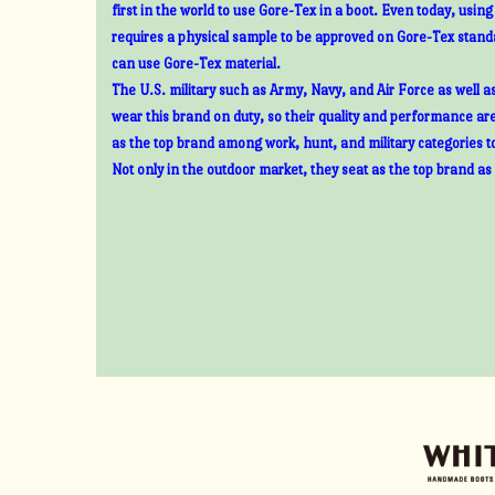
first in the world to use Gore-Tex in a boot. Even today, usin
requires a physical sample to be approved on Gore-Tex standa
can use Gore-Tex material.
The U.S. military such as Army, Navy, and Air Force as well 
wear this brand on duty, so their quality and performance ar
as the top brand among work, hunt, and military categories t
Not only in the outdoor market, they seat as the top brand as