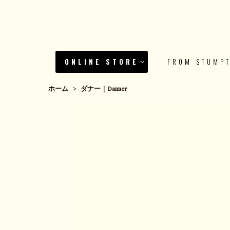
ONLINE STORE
FROM STUMP
ホーム
>
ダナー｜Danner