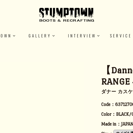
TOWN
GALLERY
INTERVIEW
SERVICE
【Danne
RANGE 
ダナー カスケ
Code：
6371270
Color：
BLACK/
Made in：
JAPA