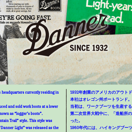
 headquarters currently residing in
1932年創業のアメリカのアウトド
本社はオレゴン州ポートランド。
uced and sold work boots at a lower
当初は、ワークブーツを生産する
known as “logger’s boots”.
第二次世界大戦中に、「造船所の
ain Trail” style. This style was
った。
“Danner Light” was released as the
1960年代には、ハイキングブ