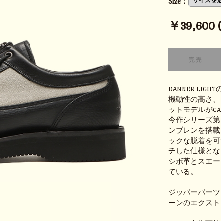
Size：
￥39,600 (t
DANNER L
機動性の高さ、
ットモデルがCASC
今作シリーズ第４
ンブレンを搭載。
ックな脱着を可
チした仕様とな
シボ革とスエー
ている。
ジッパーパーツ
ーンのエクスト