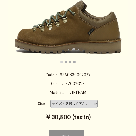
Code：
6360830002027
Color：
S/COYOTE
Made in：
VIETNAM
Size：
￥30,800 (tax in)