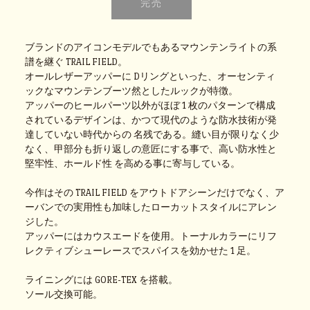
ブランドのアイコンモデルでもあるマウンテンライトの系
譜を継ぐ TRAIL FIELD。
オールレザーアッパーに Dリングといった、オーセンティ
ックなマウンテンブーツ然としたルックが特徴。
アッパーのヒールパーツ以外がほぼ 1 枚のパターンで構成
されているデザインは、かつて現代のような防水技術が発
達していない時代からの 名残である。縫い目が限りなく少
なく、甲部分も折り返しの意匠にする事で、高い防水性と
堅牢性、ホールド性 を高める事に寄与している。
今作はその TRAIL FIELD をアウトドアシーンだけでなく、ア
ーバンでの実用性も加味したローカットスタイルにアレン
ジした。
アッパーにはカウスエードを使用。トーナルカラーにリフ
レクティブシューレースでスパイスを効かせた 1 足。
ライニングには GORE-TEX を搭載。
ソール交換可能。