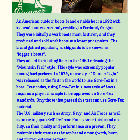
An American outdoor boots brand established in 1932 with
its headquarters currently residing in Portland, Oregon.
They were initially a work boots manufacturer, and they
produced and sold work boots at a lower price points. The
brand gained popularity at shipyards to be known as
“logger’s boots”.
They added their hiking lines in the 1960 releasing the
“Mountain Trail” style. This style was extremely popular
among backpackers. In 1979, a new style “Danner Light”
was released as the first in the world to use Gore-Tex in a
boot. Even today, using Gore-Tex in a new style of boots
requires a physical sample to be approved on Gore-Tex
standards. Only those that passed this test can use Gore-Tex
material.
The U.S. military such as Army, Navy, and Air Force as well
as some in Japan Self-Defense Forces wear this brand on
duty, so their quality and performance are proven. They
maintain their status as the top brand among work, hunt,
and military categories today.