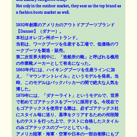
Not only in the outdoor market, they seat as the top brand as
a fashion boots market as well.
1932年創業のアメリカのアウトドアブーツブランド
【Danner】（ダナー）。
本社はオレゴン州ポートランド。
当初は、ワークブーツを生産する工場で、低価格のワ
ークブーツを製造・販売。
第二次世界大戦中に、「造船所の靴」と呼ばれる樵用
の作業靴メーカーとして有名になった。
1960年代には、ハイキングブーツを生産ラインに加
え、「マウンテントレイル」というモデルを発表。当
時、このモデルはバックパッカーの間で絶大な人気を
博した。
1979年には、「ダナーライト」というモデルで、世界
で初めてゴアテックスをブーツに採用する。今現在で
もゴアテックスを使用する際は、必ずゴアテックス社
にスタイル毎に送り、基準をクリアするための何段階
ものテストを行った上で、テストに合格したスタイル
のみゴアテックスのブーツとしている。
アメリカ陸軍・海軍・空軍や日本の一部自衛隊にもブ