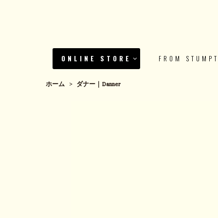
ONLINE STORE
FROM STUMP
ホーム
>
ダナー｜Danner