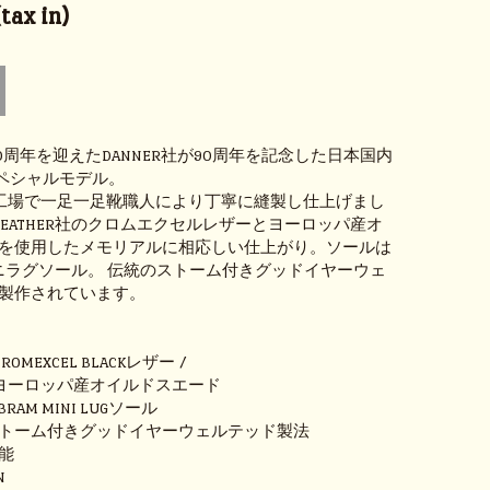
ax in)
90周年を迎えたDANNER社が90周年を記念した日本国内
スペシャルモデル。
ER工場で一足一足靴職人により丁寧に縫製し仕上げまし
N LEATHER社のクロムエクセルレザーとヨーロッパ産オ
を使用したメモリアルに相応しい仕上がり。ソールは
のミニラグソール。 伝統のストーム付きグッドイヤーウェ
製作されています。
MEXCEL BLACKレザー /
パ産オイルドスエード
AM MINI LUGソール
トーム付きグッドイヤーウェルテッド製法
能
N