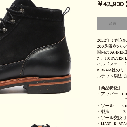
￥42,900 (t
2022年で創立
200足限定の
国内のDANN
た。HORWEE
イルドスエード
VIBRAM社
ルテッド製法で
【商品特徴】
・アッパー：CHRO
ヨーロッ
・ソール ：VIBR
・製法 ：ス
・ソール交換可
・MADE IN JAPA