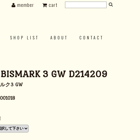
member
cart
SHOP LIST
ABOUT
CONTACT
 BISMARK 3 GW D214209
ルク3 GW
001018
N