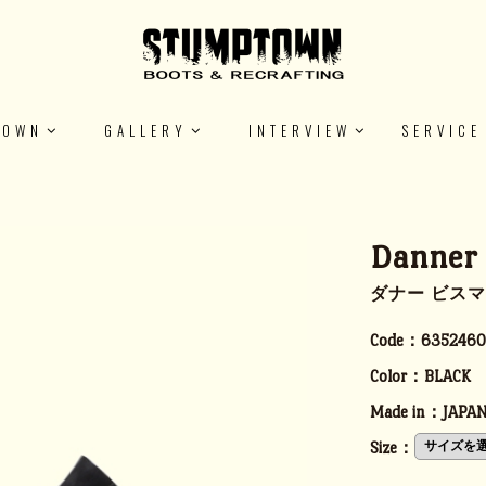
TOWN
GALLERY
INTERVIEW
SERVICE
Danner
ダナー ビスマ
Code：
6352460
Color：
BLACK
Made in：
JAPA
Size：