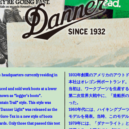
 headquarters currently residing in
1932年創業のアメリカのアウトド
本社はオレゴン州ポートランド。
uced and sold work boots at a lower
当初は、ワークブーツを生産する
known as “logger’s boots”.
第二次世界大戦中に、「造船所の
ain Trail” style. This style was
った。
“Danner Light” was released as the
1960年代には、ハイキングブ
g Gore-Tex in a new style of boots
モデルを発表。当時、このモデル
rds. Only those that passed this test
1979年には、「ダナーライト