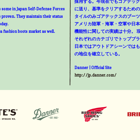
採用する。今現在でもゴアテック
as some in Japan Self-Defense Forces
に送り、基準をクリアするための
e proven. They maintain their status
タイルのみゴアテックスのブーツ
oday.
アメリカ陸軍・海軍・空軍や日本
 a fashion boots market as well.
機能性に関しての実績は十分。 
それぞれのカテゴリでトップブラ
日本ではアウトドアシーンではも
の地位を確立している。
Danner | Official Site
http://jp.danner.com/