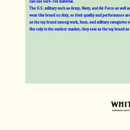
can use Gore-Tex material.
The U.S. military such as Army, Navy, and Air Force as well 
wear this brand on duty, so their quality and performance ar
as the top brand among work, hunt, and military categories t
Not only in the outdoor market, they seat as the top brand as