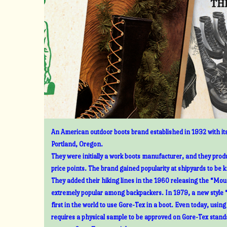
An American outdoor boots brand established in 1932 with its
Portland, Oregon.
They were initially a work boots manufacturer, and they prod
price points. The brand gained popularity at shipyards to be 
They added their hiking lines in the 1960 releasing the “Mount
extremely popular among backpackers. In 1979, a new style 
first in the world to use Gore-Tex in a boot. Even today, usin
requires a physical sample to be approved on Gore-Tex standa