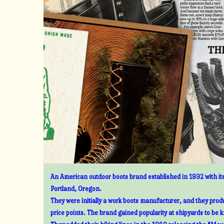
An American outdoor boots brand established in 1932 with its
Portland, Oregon.
They were initially a work boots manufacturer, and they prod
price points. The brand gained popularity at shipyards to be 