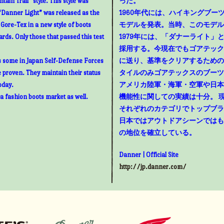
ain Trail” style. This style was
った。
“Danner Light” was released as the
1960年代には、ハイキングブ
g Gore-Tex in a new style of boots
モデルを発表。当時、このモデル
rds. Only those that passed this test
1979年には、「ダナーライト
採用する。今現在でもゴアテック
as some in Japan Self-Defense Forces
に送り、基準をクリアするための
e proven. They maintain their status
タイルのみゴアテックスのブーツ
oday.
アメリカ陸軍・海軍・空軍や日本
 a fashion boots market as well.
機能性に関しての実績は十分。 
それぞれのカテゴリでトップブラ
日本ではアウトドアシーンではも
の地位を確立している。
Danner | Official Site
http://jp.danner.com/