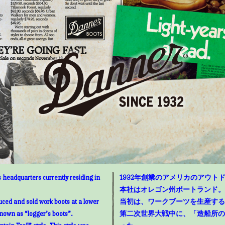
 headquarters currently residing in
1932年創業のアメリカのアウトド
本社はオレゴン州ポートランド。
uced and sold work boots at a lower
当初は、ワークブーツを生産する
known as “logger’s boots”.
第二次世界大戦中に、「造船所の