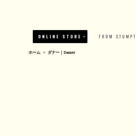
ONLINE STORE
FROM STUMP
ホーム
>
ダナー｜Danner