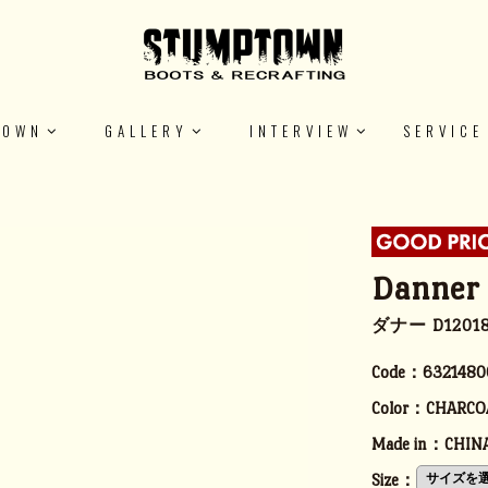
TOWN
GALLERY
INTERVIEW
SERVICE
Danner
ダナー D1201
Code：
6321480
Color：
CHARCO
Made in：
CHIN
Size：