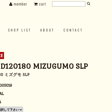
member
cart
SHOP LIST
ABOUT
CONTACT
 D120180 MIZUGUMO SLP
80 ミズグモ SLP
005019
AL
A