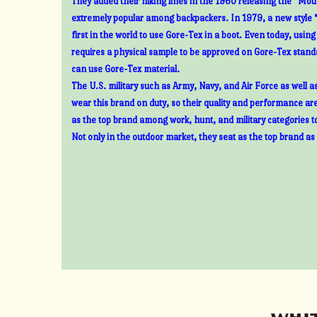
They added their hiking lines in the 1960 releasing the “Mount
extremely popular among backpackers. In 1979, a new style 
first in the world to use Gore-Tex in a boot. Even today, usin
requires a physical sample to be approved on Gore-Tex standa
can use Gore-Tex material.
The U.S. military such as Army, Navy, and Air Force as well 
wear this brand on duty, so their quality and performance ar
as the top brand among work, hunt, and military categories t
Not only in the outdoor market, they seat as the top brand as