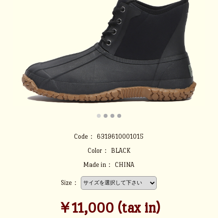
Code：
6319610001015
Color：
BLACK
Made in：
CHINA
Size：
￥11,000 (tax in)