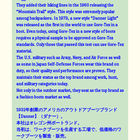
They added their hiking lines in the 1960 releasing the
“Mountain Trail” style. This style was extremely popular
among backpackers. In 1979, a new style “Danner Light”
was released as the first in the world to use Gore-Tex in a
boot. Even today, using Gore-Tex in a new style of boots
requires a physical sample to be approved on Gore-Tex
standards. Only those that passed this test can use Gore-Tex
material.
The U.S. military such as Army, Navy, and Air Force as well
as some in Japan Self-Defense Forces wear this brand on
duty, so their quality and performance are proven. They
maintain their status as the top brand among work, hunt,
and military categories today.
Not only in the outdoor market, they seat as the top brand as
a fashion boots market as well.
1932年創業のアメリカのアウトドアブーツブランド
【Danner】（ダナー）。
本社はオレゴン州ポートランド。
当初は、ワークブーツを生産する工場で、低価格のワ
ークブーツを製造・販売。