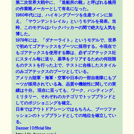
第二次世界大戦中に、「造船所の靴」と呼ばれる樵用
の作業靴メーカーとして有名になった。
1960年代には、ハイキングブーツを生産ラインに加
え、「マウンテントレイル」というモデルを発表。当
時、このモデルはバックパッカーの間で絶大な人気を
博した。
1979年には、「ダナーライト」というモデルで、世界
で初めてゴアテックスをブーツに採用する。今現在で
もゴアテックスを使用する際は、必ずゴアテックス社
にスタイル毎に送り、基準をクリアするための何段階
ものテストを行った上で、テストに合格したスタイル
のみゴアテックスのブーツとしている。
アメリカ陸軍・海軍・空軍や日本の一部自衛隊にもブ
ーツが採用されている為、品質や機能性に関しての実
績は十分。 現在に至っても、ワーク、ハンティング、
ミリタリー、それぞれのカテゴリでトップブランドと
してのポジショニングを確立。
日本ではアウトドアシーンではもちろん、ブーツファ
ッションのトップブランドとしての地位を確立してい
る。
Danner | Official Site