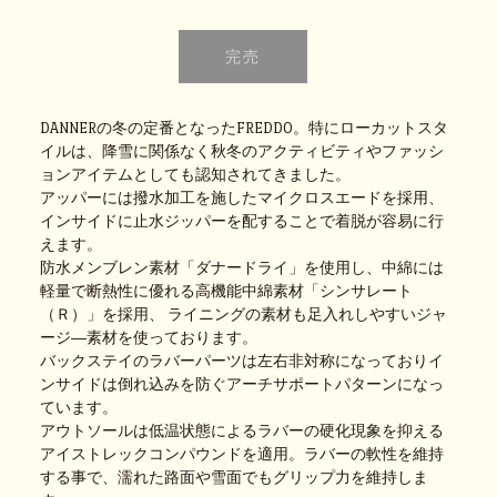
DANNERの冬の定番となったFREDDO。特にローカットスタ
イルは、降雪に関係なく秋冬のアクティビティやファッシ
ョンアイテムとしても認知されてきました。
アッパーには撥水加工を施したマイクロスエードを採用、
インサイドに止水ジッパーを配することで着脱が容易に行
えます。
防水メンブレン素材「ダナードライ」を使用し、中綿には
軽量で断熱性に優れる高機能中綿素材「シンサレート
（Ｒ）」を採用、 ライニングの素材も足入れしやすいジャ
ージ―素材を使っております。
バックステイのラバーパーツは左右非対称になっておりイ
ンサイドは倒れ込みを防ぐアーチサポートパターンになっ
ています。
アウトソールは低温状態によるラバーの硬化現象を抑える
アイストレックコンパウンドを適用。ラバーの軟性を維持
する事で、濡れた路面や雪面でもグリップ力を維持しま