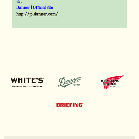
る。
Danner | Official Site
http://jp.danner.com/