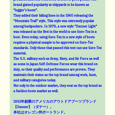
brand gained popularity at shipyards to be known as
“logger’s boots”.
They added their hiking lines in the 1960 releasing the
“Mountain Trail” style. This style was extremely popular
among backpackers. In 1979, a new style “Danner Light”
was released as the first in the world to use Gore-Tex in a
boot. Even today, using Gore-Tex in a new style of boots
requires a physical sample to be approved on Gore-Tex
standards. Only those that passed this test can use Gore-Tex
material.
The U.S. military such as Army, Navy, and Air Force as well
as some in Japan Self-Defense Forces wear this brand on
duty, so their quality and performance are proven. They
maintain their status as the top brand among work, hunt,
and military categories today.
Not only in the outdoor market, they seat as the top brand as
a fashion boots market as well.
1932年創業のアメリカのアウトドアブーツブランド
【Danner】（ダナー）。
本社はオレゴン州ポートランド。