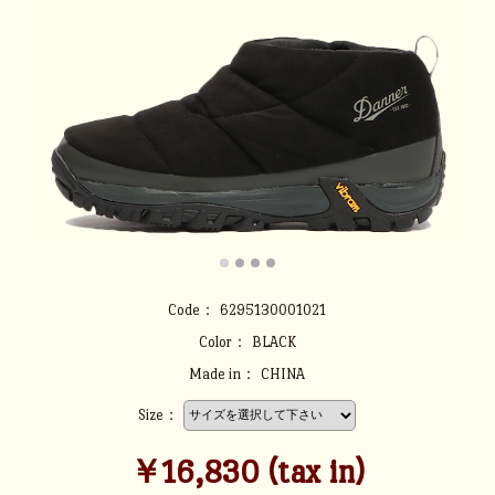
Code：
6295130001021
Color：
BLACK
Made in：
CHINA
Size：
￥16,830 (tax in)