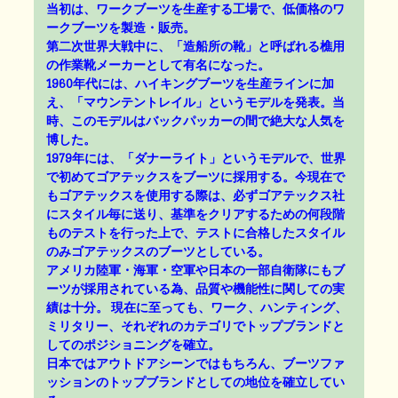
当初は、ワークブーツを生産する工場で、低価格のワ
ークブーツを製造・販売。
第二次世界大戦中に、「造船所の靴」と呼ばれる樵用
の作業靴メーカーとして有名になった。
1960年代には、ハイキングブーツを生産ラインに加
え、「マウンテントレイル」というモデルを発表。当
時、このモデルはバックパッカーの間で絶大な人気を
博した。
1979年には、「ダナーライト」というモデルで、世界
で初めてゴアテックスをブーツに採用する。今現在で
もゴアテックスを使用する際は、必ずゴアテックス社
にスタイル毎に送り、基準をクリアするための何段階
ものテストを行った上で、テストに合格したスタイル
のみゴアテックスのブーツとしている。
アメリカ陸軍・海軍・空軍や日本の一部自衛隊にもブ
ーツが採用されている為、品質や機能性に関しての実
績は十分。 現在に至っても、ワーク、ハンティング、
ミリタリー、それぞれのカテゴリでトップブランドと
してのポジショニングを確立。
日本ではアウトドアシーンではもちろん、ブーツファ
ッションのトップブランドとしての地位を確立してい