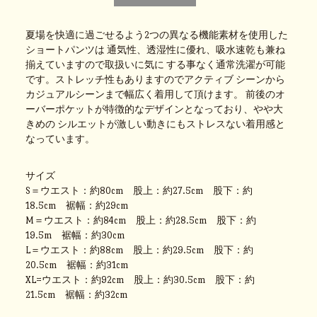
夏場を快適に過ごせるよう2つの異なる機能素材を使用した
ショートパンツは 通気性、透湿性に優れ、吸水速乾も兼ね
揃えていますので取扱いに気に する事なく通常洗濯が可能
です。ストレッチ性もありますのでアクティブ シーンから
カジュアルシーンまで幅広く着用して頂けます。 前後のオ
ーバーポケットが特徴的なデザインとなっており、やや大
きめの シルエットが激しい動きにもストレスない着用感と
なっています。
サイズ
S＝ウエスト：約80cm 股上：約27.5cm 股下：約
18.5cm 裾幅：約29cm
M＝ウエスト：約84cm 股上：約28.5cm 股下：約
19.5m 裾幅：約30cm
L＝ウエスト：約88cm 股上：約29.5cm 股下：約
20.5cm 裾幅：約31cm
XL=ウエスト：約92cm 股上：約30.5cm 股下：約
21.5cm 裾幅：約32cm