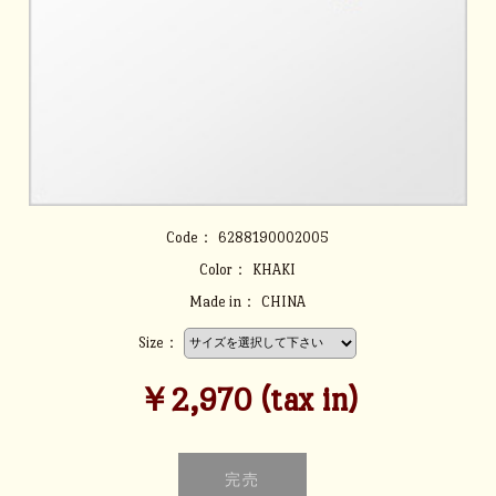
Code：
6288190002005
Color：
KHAKI
Made in：
CHINA
Size：
￥2,970 (tax in)