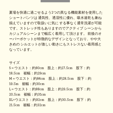
夏場を快適に過ごせるよう2つの異なる機能素材を使用した
ショートパンツは 通気性、透湿性に優れ、吸水速乾も兼ね
揃えていますので取扱いに気に する事なく通常洗濯が可能
です。ストレッチ性もありますのでアクティブ シーンから
カジュアルシーンまで幅広く着用して頂けます。 前後のオ
ーバーポケットが特徴的なデザインとなっており、やや大
きめの シルエットが激しい動きにもストレスない着用感と
なっています。
サイズ
S＝ウエスト：約80cm 股上：約27.5cm 股下：約
18.5cm 裾幅：約29cm
M＝ウエスト：約84cm 股上：約28.5cm 股下：約
19.5m 裾幅：約30cm
L＝ウエスト：約88cm 股上：約29.5cm 股下：約
20.5cm 裾幅：約31cm
XL=ウエスト：約92cm 股上：約30.5cm 股下：約
21.5cm 裾幅：約32cm