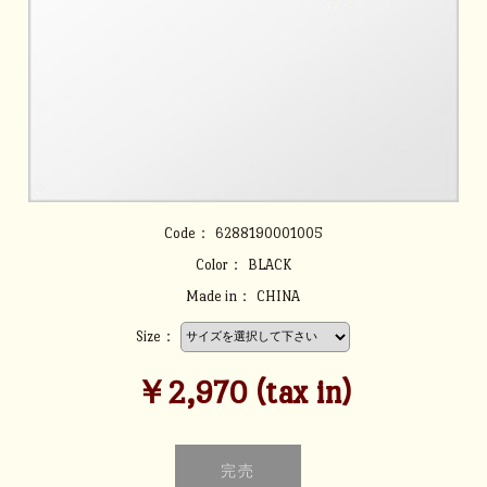
Code：
6288190001005
Color：
BLACK
Made in：
CHINA
Size：
￥2,970 (tax in)