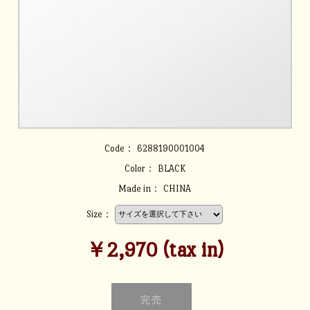
Code：
6288190001004
Color：
BLACK
Made in：
CHINA
Size：
￥2,970 (tax in)