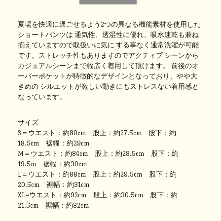
夏場を快適に過ごせるよう2つの異なる機能素材を使用した
ショートパンツは 通気性、透湿性に優れ、吸水速乾も兼ね
揃えていますので取扱いに気に する事なく通常洗濯が可能
です。ストレッチ性もありますのでアクティブ シーンから
カジュアルシーンまで幅広く着用して頂けます。 前後のオ
ーバーポケットが特徴的なデザインとなっており、やや大
きめの シルエットが激しい動きにもストレスない着用感と
なっています。
サイズ
S＝ウエスト：約80cm 股上：約27.5cm 股下：約
18.5cm 裾幅：約29cm
M＝ウエスト：約84cm 股上：約28.5cm 股下：約
19.5m 裾幅：約30cm
L＝ウエスト：約88cm 股上：約29.5cm 股下：約
20.5cm 裾幅：約31cm
XL=ウエスト：約92cm 股上：約30.5cm 股下：約
21.5cm 裾幅：約32cm