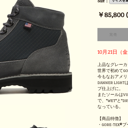
Size：
￥85,800 (t
10月21日（
上品なグレーカラー
世界で初めてGOR
今もなおアメリ
DANNER L
プ仕上げに。
またソールはVI
で、"WET"と
なっている。
【商品特徴】
・GORE-TEX