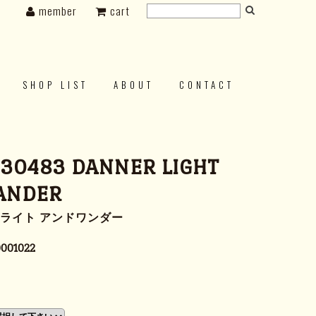
member
cart
SHOP LIST
ABOUT
CONTACT
 30483 DANNER LIGHT
ANDER
ーライト アンドワンダー
001022