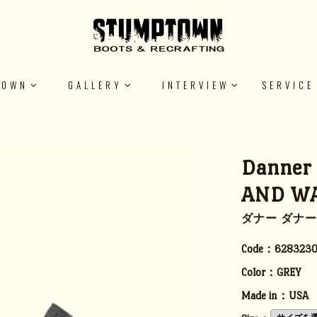
TOWN
GALLERY
INTERVIEW
SERVICE
Danner
AND W
ダナー ダナ
Code：
6283230
Color：
GREY
Made in：
USA