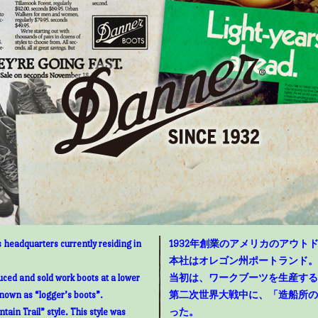
 headquarters currently residing in
1932年創業のアメリカのアウトド
本社はオレゴン州ポートランド。
uced and sold work boots at a lower
当初は、ワークブーツを生産する
known as “logger’s boots”.
第二次世界大戦中に、「造船所の
ain Trail” style. This style was
った。