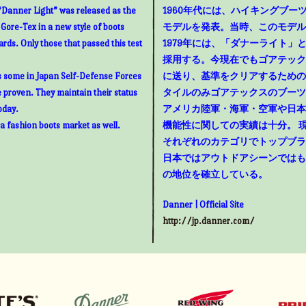
“Danner Light” was released as the
1960年代には、ハイキングブ
g Gore-Tex in a new style of boots
モデルを発表。当時、このモデル
rds. Only those that passed this test
1979年には、「ダナーライト
採用する。今現在でもゴアテック
as some in Japan Self-Defense Forces
に送り、基準をクリアするための
e proven. They maintain their status
タイルのみゴアテックスのブーツ
oday.
アメリカ陸軍・海軍・空軍や日本
 a fashion boots market as well.
機能性に関しての実績は十分。 
それぞれのカテゴリでトップブラ
日本ではアウトドアシーンではも
の地位を確立している。
Danner | Official Site
http://jp.danner.com/