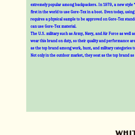
extremely popular among backpackers. In 1979, a new style 
first in the world to use Gore-Tex in a boot. Even today, usin
requires a physical sample to be approved on Gore-Tex standa
can use Gore-Tex material.
The U.S. military such as Army, Navy, and Air Force as well 
wear this brand on duty, so their quality and performance ar
as the top brand among work, hunt, and military categories t
Not only in the outdoor market, they seat as the top brand as