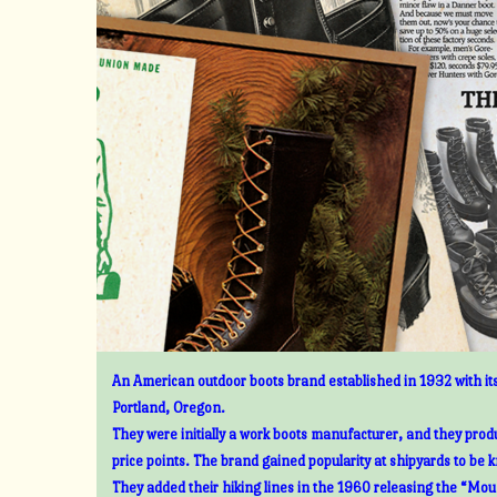
An American outdoor boots brand established in 1932 with its
Portland, Oregon.
They were initially a work boots manufacturer, and they prod
price points. The brand gained popularity at shipyards to be 
They added their hiking lines in the 1960 releasing the “Mount