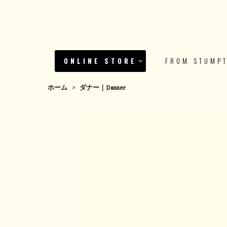
ONLINE STORE
FROM STUMP
ホーム
>
ダナー｜Danner