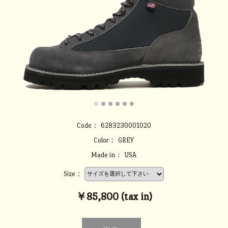
Code：
6283230001020
Color：
GREY
Made in：
USA
Size：
￥85,800 (tax in)