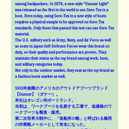
among backpackers. In 1979, a new style “Danner Light”
was released as the first in the world to use Gore-Tex in a
boot. Even today, using Gore-Tex in a new style of boots
requires a physical sample to be approved on Gore-Tex
standards. Only those that passed this test can use Gore-Tex
material.
The U.S. military such as Army, Navy, and Air Force as well
as some in Japan Self-Defense Forces wear this brand on
duty, so their quality and performance are proven. They
maintain their status as the top brand among work, hunt,
and military categories today.
Not only in the outdoor market, they seat as the top brand as
a fashion boots market as well.
1932年創業のアメリカのアウトドアブーツブランド
【Danner】（ダナー）。
本社はオレゴン州ポートランド。
当初は、ワークブーツを生産する工場で、低価格のワ
ークブーツを製造・販売。
第二次世界大戦中に、「造船所の靴」と呼ばれる樵用
の作業靴メーカーとして有名になった。