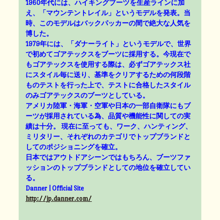
1960年代には、ハイキングブーツを生産ラインに加
え、「マウンテントレイル」というモデルを発表。当
時、このモデルはバックパッカーの間で絶大な人気を
博した。
1979年には、「ダナーライト」というモデルで、世界
で初めてゴアテックスをブーツに採用する。今現在で
もゴアテックスを使用する際は、必ずゴアテックス社
にスタイル毎に送り、基準をクリアするための何段階
ものテストを行った上で、テストに合格したスタイル
のみゴアテックスのブーツとしている。
アメリカ陸軍・海軍・空軍や日本の一部自衛隊にもブ
ーツが採用されている為、品質や機能性に関しての実
績は十分。 現在に至っても、ワーク、ハンティング、
ミリタリー、それぞれのカテゴリでトップブランドと
してのポジショニングを確立。
日本ではアウトドアシーンではもちろん、ブーツファ
ッションのトップブランドとしての地位を確立してい
る。
Danner | Official Site
http://jp.danner.com/