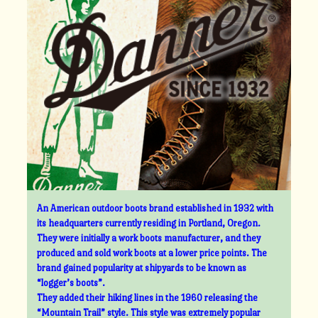
An American outdoor boots brand established in 1932 with
its headquarters currently residing in Portland, Oregon.
They were initially a work boots manufacturer, and they
produced and sold work boots at a lower price points. The
brand gained popularity at shipyards to be known as
“logger’s boots”.
They added their hiking lines in the 1960 releasing the
“Mountain Trail” style. This style was extremely popular